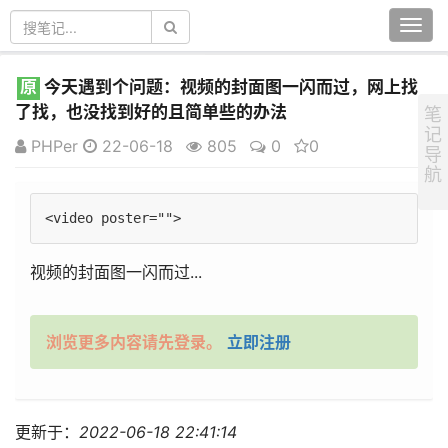
Togg
navi
原
今天遇到个问题：视频的封面图一闪而过，网上找
了找，也没找到好的且简单些的办法
笔
记
PHPer
22-06-18
805
0
0
导
航
视频的封面图一闪而过...
浏览更多内容请先登录。
立即注册
更新于：
2022-06-18 22:41:14