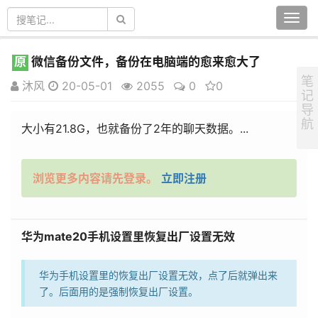
Togg
navi
原
微信备份文件，备份在电脑端的愈来愈大了
笔
沐风
20-05-01
2055
0
0
记
导
航
大小有21.8G，也就备份了2年的聊天数据。...
浏览更多内容请先登录。
立即注册
华为mate20手机设置里恢复出厂设置无效
华为手机设置里的恢复出厂设置无效，点了后就弹出来
了。后面用的是强制恢复出厂设置。