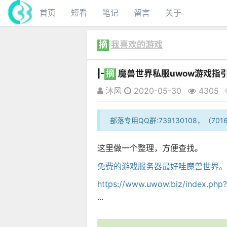
首页
短看
笔记
留言
关于
摘
我喜欢的游戏
|-
摘
魔兽世界私服uwow游戏指
沐风
2020-05-30
4305
部落专用QQ群:739130108，（7
这里做一个整理，方便查找。
免费的游戏服务器最好哇魔兽世界。潘
https://www.uwow.biz/index.php
...