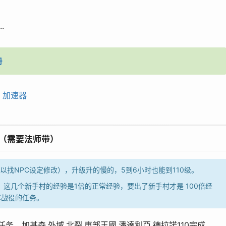
.
册
,
加速器
程（需要法师带）
可以找NPC设定修改），升级升的慢的，5到6小时也能到110级。
这几个新手村的经验是1倍的正常经验，要出了新手村才是 100倍经
军战役的任务。
务，加基森,外域,北裂,東部王國,潘達利亞,德拉諾110完成