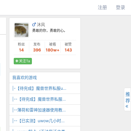
注册
登录
沐风
勇敢的你，勇敢的心。
粉丝
发布
被看
被赞
14
396
180w+
143
关注Ta
我喜欢的游戏
|-【待完成】魔兽世界私服u...
推
|--【待完成】魔兽世界私服...
荐
|--薄荷和雷神加速器使用教...
|--【已实测】uwow几小时...