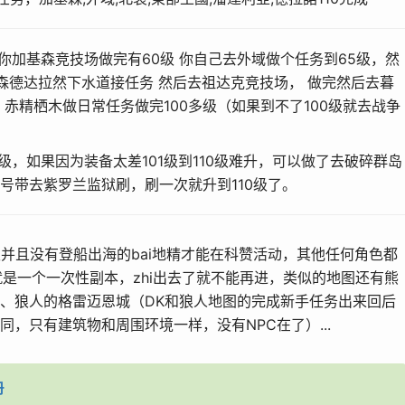
带你加基森竞技场做完有
60
级 你自己去外域做个任务到
65
级，然
森德达拉然下水道接任务 然后去祖达克竞技场， 做完然后去暮
赤精栖木做日常任务做完
100
多级（如果到不了100级就去战争
10级，如果因为装备太差101级到110级难升，可以做了去破碎群岛
号带去紫罗兰监狱刷，刷一次就升到110级了。
级并且没
有登
船出海的
bai
地精才能在科赞活动，其他任何角
色都
就是一个一次性副本，
zhi
出去了就不能再进，类似的地
图还
有熊
、狼
人的格雷迈恩城（DK和狼人地图的完成新手任务出来
回
后
同，只有建
筑物
和周围环境一样，没有NPC在了）...
册