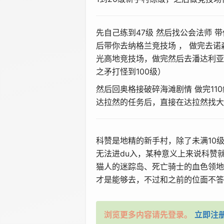
先自己练到
47
级 然后找公会法师 
后带你去纳格兰竞技场 ， 做完去诺
光高地竞技场，做完然后去潘达利亚
之矛打怪到100级）
然后回奥格接破碎海滩剧情 做完
1
达拉然的任务后，直接在达拉然找大
科赞是地精的
新手
村，除了未满10
无法进
du
入，某种意义上来说科赞
猫人的迷踪岛、死亡骑士的血色领地
才是能够去，不过和之前的位面不
答
浏览更多内容请先登录。
立即注