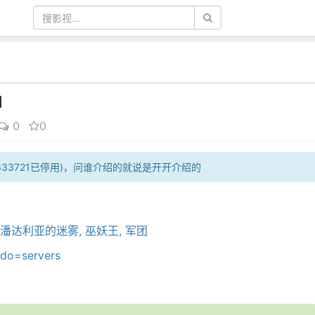
引
0
0
01633721已停用)，问谁介绍的就说是开开介绍的
达利亚的迷雾, 巫妖王, 军团
?do=servers