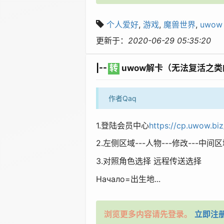
个人爱好
,
游戏
,
魔兽世界
,
uwow
更新于：
2020-06-29 05:35:20
|--
转
uwow解卡（无法复活之
作者Qaq
1.登陆会员中心
https://cp.uwow.biz
2.左侧区域---人物---修改---中间区域
3.对照角色选择 远程传送选择
Начало=出生地...
浏览更多内容请先登录。
立即注