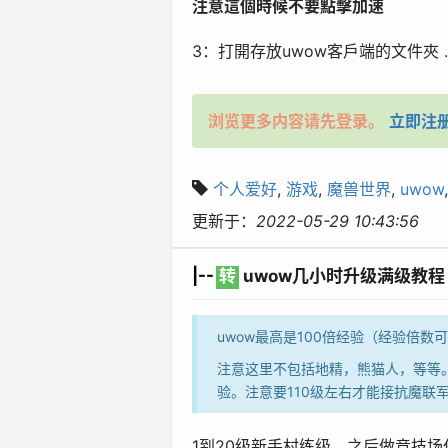
注意這個時候不要點擊加速
3
：打開存放
uwow
客戶端的文件夾 ..
浏览更多内容请先登录。
立即注
个人爱好
,
游戏
,
魔兽世界
,
uwow
更新于：
2022-05-29 10:43:56
|--
转
uwow几小时升级满级教
uwow最高是100倍经验（经验倍数
注意这里不包括地精，熊猫人，等等。
验。注意要110级左右才能接抗魔联
1到20级新手村练级，之后做竞技场任