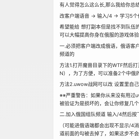
有人觉得怎么这么长,那么我给你总
改客户端语音 → 输入/4 → 学习5
希望能给 想打副本但是找不到队伍
可以大幅提高你身在俄服的游戏体验
一.必须把客户端改成俄语，俄语客
频道的
方法1.打开魔兽目录下的WTF然后打开
N），为了方便，可以准备2个中俄
方法2.uwow战网可以改 设置里
※※严重警告：如果你从来没有用过
被验证为是损坏的，会让你修复几个
二.加入俄国组队频道 输入/4然后按
（可能进俄语端都会出现不显示/4消
道前面的勾被去掉了，如果这步不会