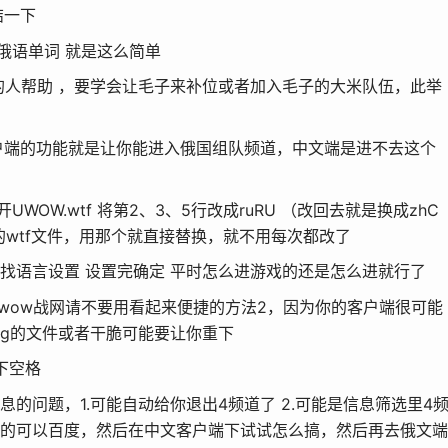
结一下
个俄语单词 就是这么简单
的人帮助 ，要学会让毛子来补位或者加入毛子的大米队伍，此举
户端的功能就是让你能进入俄国组队频道，中文端是进不去这个
UWOW.wtf 将第2、3、5行改成ruRU （改回去就是换成zhC
的wtf文件，用那个就直接替换，就不用每次都改了
自己找语言设置 设置完确定 平时怎么进游戏的还是怎么进就行了
uwow战网请不要用看起来便捷的方法2，因为你的客户端很可能
g的文件或者干脆可能要让你重下
下空格
息的问题，1.可能自动给你退出4频道了 2.可能是信息筛选里4
的可以百度，然后在中文客户端下试试怎么搞，然后再去俄文端