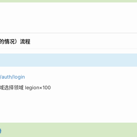
类的情况）流程
/auth/login
选择领域 legion×100
册