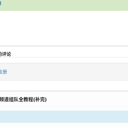
册
的评论
注册
频道组队全教程(补完)