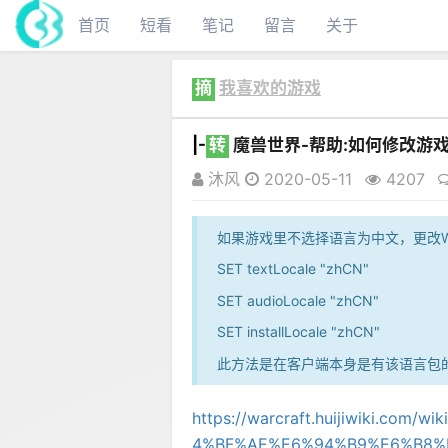
首页
短看
笔记
留言
关于
摘
我喜欢的游戏
|-
转
魔兽世界-帮助:如何修改游
沐风
2020-05-11
4207
如果游戏里不选择语言为中文，更改World o
SET textLocale "zhCN"
SET audioLocale "zhCN"
SET installLocale "zhCN"
此方法是在客户端本身是有该语言包的情
https://warcraft.huijiwiki.
4%BF%AE%E6%94%B9%E6%B8%