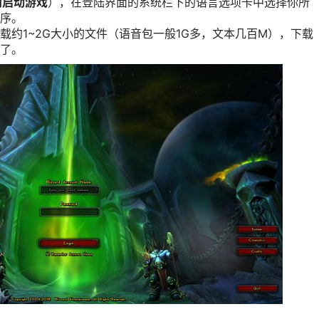
网启动游戏
），在登陆界面的系统栏下的语言选项卡中选择你所
序。
载约1~2G大小的文件（语音包一般1G多，文本几百M），下载
了。