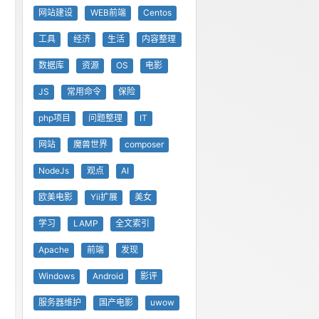
网站建设
WEB前端
Centos
工具
经济
生活
内容整理
数据库
资源
OS
电影
JS
常用命令
保险
php项目
问题整理
IT
网站
魔兽世界
composer
NodeJs
观点
AI
欧美电影
Yii扩展
美女
学习
LAMP
全文索引
Apache
前端
发现
Windows
Android
影评
服务器维护
国产电影
uwow