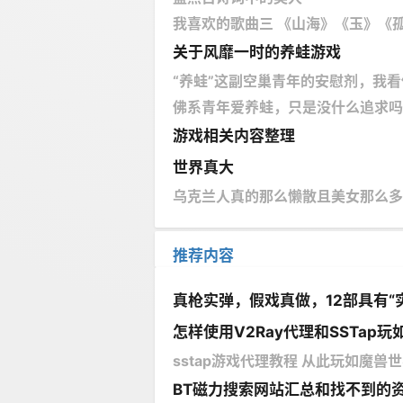
我喜欢的歌曲三 《山海》《玉》《孤
关于风靡一时的养蛙游戏
“养蛙”这副空巢青年的安慰剂，我
佛系青年爱养蛙，只是没什么追求吗
游戏相关内容整理
世界真大
乌克兰人真的那么懒散且美女那么多
推荐内容
真枪实弹，假戏真做，12部具有“
怎样使用V2Ray代理和SSTap玩如
sstap游戏代理教程 从此玩如魔兽世界
BT磁力搜索网站汇总和找不到的