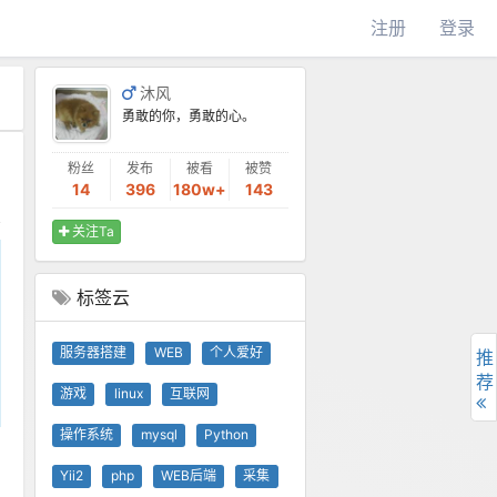
注册
登录
沐风
勇敢的你，勇敢的心。
粉丝
发布
被看
被赞
14
396
180w+
143
关注Ta
标签云
服务器搭建
WEB
个人爱好
推
荐
游戏
linux
互联网
操作系统
mysql
Python
Yii2
php
WEB后端
采集