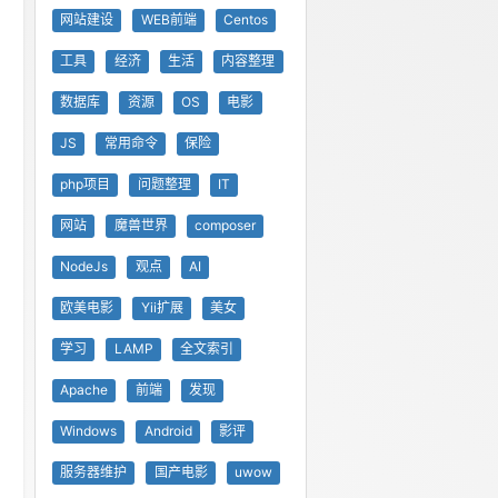
网站建设
WEB前端
Centos
工具
经济
生活
内容整理
数据库
资源
OS
电影
JS
常用命令
保险
php项目
问题整理
IT
网站
魔兽世界
composer
NodeJs
观点
AI
欧美电影
Yii扩展
美女
学习
LAMP
全文索引
Apache
前端
发现
Windows
Android
影评
服务器维护
国产电影
uwow