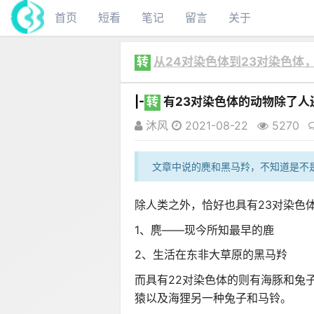
首页
短看
笔记
留言
关于
转
从24对染色体到23对染色体
|-
转
有23对染色体的动物除了人
沐风
2021-08-22
5270
文章中说的麂和黑马羚，不知道是不
除人类之外，恰好也具有23对染色
1、麂——现今所知最早的鹿
2、生活在东非大草原的黑马羚
而具有22对染色体的则有海豚和兔
猿以及海狸另一种兔子和马铃。