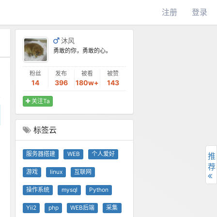
注册
登录
沐风
勇敢的你，勇敢的心。
粉丝
发布
被看
被赞
14
396
180w+
143
关注Ta
标签云
服务器搭建
WEB
个人爱好
推
荐
游戏
linux
互联网
操作系统
mysql
Python
Yii2
php
WEB后端
采集