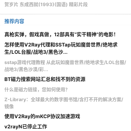
贺岁片 东成西就(1993)(国语) 精彩片段
推荐内容
真枪实弹，假戏真做，12部具有“实干精神”的电影！
怎样使用V2Ray代理和SSTap玩如魔兽世界/绝地求
生/LOL台服/战地3/黑色沙...
sstap游戏代理教程 从此玩如魔兽世界/绝地求生/LOL台服/
战地3/黑色沙漠/彩...
BT磁力搜索网站汇总和找不到的资源
什么是磁力链接，您如何使用？
Z-Library：全球最大的数字图书馆/含打不开的解决方案/
镜像
使用V2Ray的mKCP协议加速游戏
v2rayN已停止工作