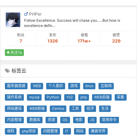
PHPer
Follow Excellence. Success will chase you......But how is
excellence defin...
粉丝
发布
被看
被赞
7
1326
171w+
229
关注Ta
标签云
服务器搭建
WEB
个人爱好
游戏
linux
互联网
操作系统
mysql
Python
Yii2
php
WEB后端
采集
网站建设
WEB前端
Centos
工具
经济
生活
内容整理
数据库
资源
OS
电影
JS
常用命令
保险
php项目
问题整理
IT
网站
魔兽世界