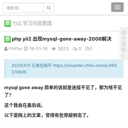
Togg
navi
原
Yii2 学习内容整理
帖
子
原
php yii2 出现mysql-gone-away-2006解决
导
PHPer
18-01-16
3823
0
0
航
20220415 已发在知乎 https://zhuanlan.zhihu.com/p/499
379606
mysql gone away 简单的说就是连接不见了，那为啥不见
了？
这个我会在最后说。
以下是网上的文章，觉得有些旁敲侧击了。