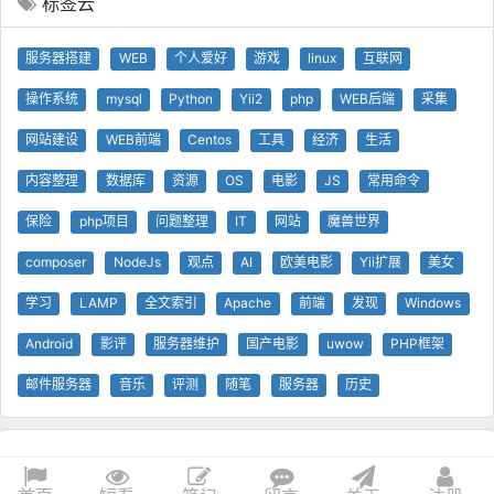
标签云
服务器搭建
WEB
个人爱好
游戏
linux
互联网
操作系统
mysql
Python
Yii2
php
WEB后端
采集
网站建设
WEB前端
Centos
工具
经济
生活
内容整理
数据库
资源
OS
电影
JS
常用命令
保险
php项目
问题整理
IT
网站
魔兽世界
composer
NodeJs
观点
AI
欧美电影
Yii扩展
美女
学习
LAMP
全文索引
Apache
前端
发现
Windows
Android
影评
服务器维护
国产电影
uwow
PHP框架
邮件服务器
音乐
评测
随笔
服务器
历史
© 查问我看 - 查问网
0.19s
1 GB
技术支持
Yii 框架