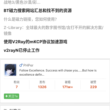
战地3/黑色沙漠/彩...
BT磁力搜索网站汇总和找不到的资源
什么是磁力链接，您如何使用？
Z-Library：全球最大的数字图书馆/含打不开的解决方案/
镜像
使用V2Ray的mKCP协议加速游戏
v2rayN已停止工作
PHPer
Follow Excellence. Success will chase you......But how is
excellence defin...
粉丝
发布
被看
被赞
7
1326
171w+
229
关注Ta