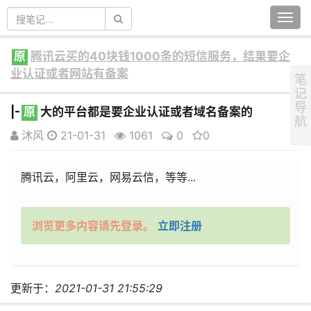
Togg
navi
原
腾讯云买的40块钱1000条的短信服务，结果要企
业认证或者网站有备案
笔
记
导
|-
原
大的平台都是要企业认证或者域名备案的
航
沐风
21-01-31
1061
0
0
腾讯云，阿里云，网易云信，等等...
浏览更多内容请先登录。
立即注册
更新于：
2021-01-31 21:55:29