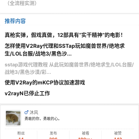
（全流程实测）
推荐内容
真枪实弹，假戏真做，12部具有“实干精神”的电影！
怎样使用V2Ray代理和SSTap玩如魔兽世界/绝地求
生/LOL台服/战地3/黑色沙...
sstap游戏代理教程 从此玩如魔兽世界/绝地求生/LOL台服/
战地3/黑色沙漠/彩...
使用V2Ray的mKCP协议加速游戏
v2rayN已停止工作
沐风
勇敢的你，勇敢的心。
粉丝
发布
被看
被赞