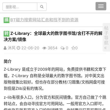
Togg
navi
摘
BT磁力搜索网站汇总和找不到的资源
帖
子
转
Z-Library：全球最大的数字图书馆/含打不开的解
导
决方案/镜像
航
沐风
22-06-20
3654
0
0
简介
Z-Library 是成立于2009年的网站，免费提供书籍和文章下
载，Z-Library 自称是全球最大的数字图书馆。对中英文出
版物搜集比较好。但也存在部分教材/习题集/文档网盘可搜
到但是Zlib没有的情况。
z-lib有很多入口，分为官方和民间镜像。官方自己做了个跳
转站点，会自动寻找官方可用网站。一般用官方入口即可，
但也存在所有官方入口均封闭情况，此时建议打开可用站点