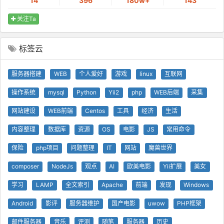
14
396
180w+
143
关注Ta
标签云
服务器搭建
WEB
个人爱好
游戏
linux
互联网
操作系统
mysql
Python
Yii2
php
WEB后端
采集
网站建设
WEB前端
Centos
工具
经济
生活
内容整理
数据库
资源
OS
电影
JS
常用命令
保险
php项目
问题整理
IT
网站
魔兽世界
composer
NodeJs
观点
AI
欧美电影
Yii扩展
美女
学习
LAMP
全文索引
Apache
前端
发现
Windows
Android
影评
服务器维护
国产电影
uwow
PHP框架
邮件服务器
音乐
评测
随笔
服务器
历史