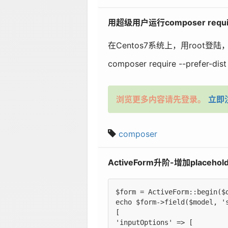
用超级用户运行composer req
在Centos7系统上，用root登
composer
require --prefer-dis
浏览更多内容请先登录。
立即
composer
ActiveForm升阶-增加place
$form = ActiveForm::begin($o
echo $form->field($model, 's
[

'inputOptions' => [
