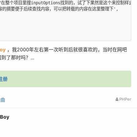
rol',//在整个项目里搜inputOptions找到的，试了下果然是这个来控制样式的
里输入内容的摘要便于后续查找内容，可以把转载的内容在这里整理下',

Boy
，我2000年左右第一次听到后就很喜欢的，当时在网吧
了那时吗？...
注册
歌曲
PHPer
Boy