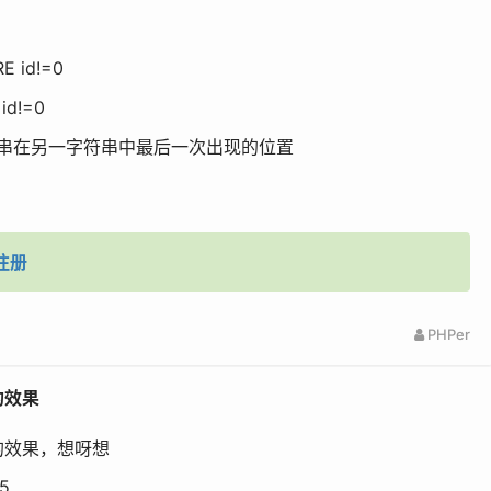
E id!=0
id!=0
查找字符串在另一字符串中最后一次出现的位置
注册
PHPer
的效果
的效果，想呀想
5