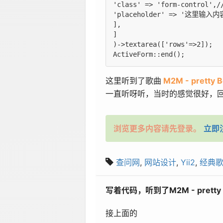
'class' => 'form-cont
'placeholder' => '这
],

]

)->textarea(['rows'=>2]);

这里听到了歌曲
M2M - pretty 
一直听呀听，当时的感觉很好，回到
浏览更多内容请先登录。
立即
查问网
,
网站设计
,
Yii2
,
经典
写着代码，听到了M2M - pretty 
接上面的