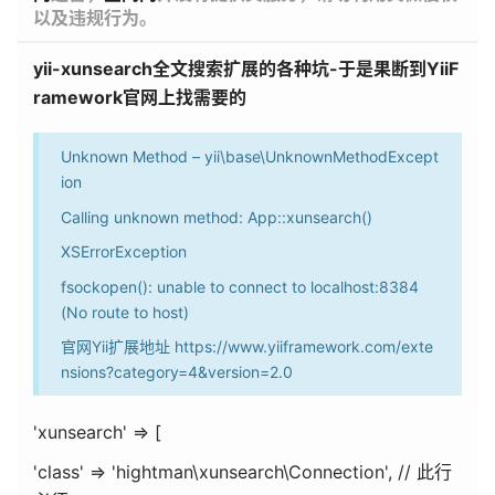
以及违规行为。
yii-xunsearch全文搜索扩展的各种坑-于是果断到YiiF
ramework官网上找需要的
Unknown Method – yii\base\UnknownMethodExcept
ion
Calling unknown method: App::xunsearch()
XSErrorException
fsockopen(): unable to connect to localhost:8384
(No route to host)
官网Yii扩展地址 https://www.yiiframework.com/exte
nsions?category=4&version=2.0
'xunsearch' => [
'class' => 'hightman\xunsearch\Connection', // 此行