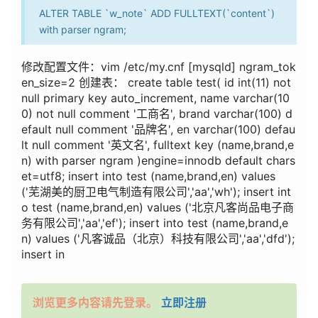
ALTER TABLE `w_note` ADD FULLTEXT(`content`)
with parser ngram;
修改配置文件：vim /etc/my.cnf [mysqld] ngram_tok
en_size=2 创建表： create table test( id int(11) not
null primary key auto_increment, name varchar(10
0) not null comment '工商名', brand varchar(100) d
efault null comment '品牌名', en varchar(100) defau
lt null comment '英文名', fulltext key (name,brand,e
n) with parser ngram )engine=innodb default chars
et=utf8; insert into test (name,brand,en) values
('芜湖美的厨卫电气制造有限公司','aa','wh'); insert int
o test (name,brand,en) values ('北京凡客尚品电子商
务有限公司','aa','ef'); insert into test (name,brand,e
n) values ('凡客诚品（北京）科技有限公司','aa','dfd');
insert in
浏览更多内容请先登录。
立即注册