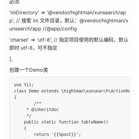
必须
'iniDirectory' => '@vendor/hightman/xunsearch/ap
p', // 搜索 ini 文件目录，默认：@vendor/hightman/x
unsearch/app //@app/config
'charset' => 'utf-8', // 指定项目使用的默认编码，默认
即时 utf-8，可不指定
],
创建一个Demo类
use Yii;

class Demo extends \hightman\xunsearch\ActiveRecord
{

	/**

     * @inheritdoc

     */

    public static function tableName()

    {

        return '{{%post}}';
