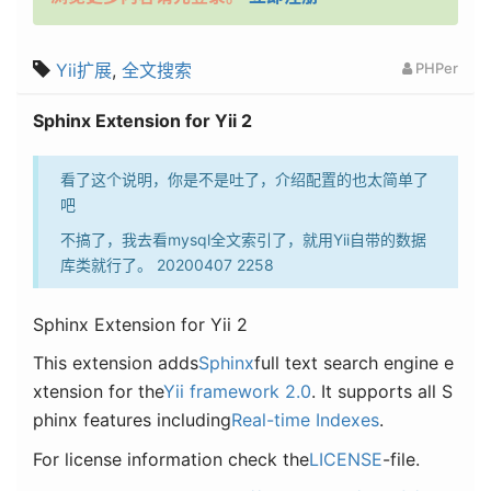
Yii扩展
,
全文搜索
PHPer
Sphinx Extension for Yii 2
看了这个说明，你是不是吐了，介绍配置的也太简单了
吧
不搞了，我去看mysql全文索引了，就用Yii自带的数据
库类就行了。 20200407 2258
Sphinx Extension for Yii 2
This extension adds
Sphinx
full text search engine e
xtension for the
Yii framework 2.0
. It supports all S
phinx features including
Real-time Indexes
.
For license information check the
LICENSE
-file.