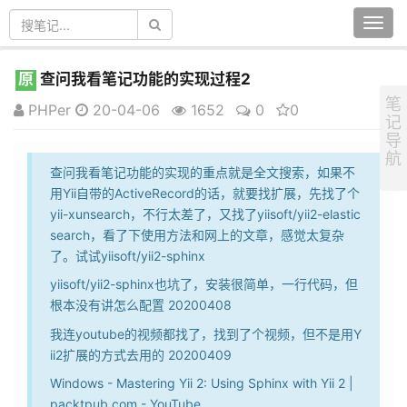
Togg
navi
原
查问我看笔记功能的实现过程2
笔
PHPer
20-04-06
1652
0
0
记
导
航
查问我看笔记功能的实现的重点就是全文搜索，如果不
用Yii自带的ActiveRecord的话，就要找扩展，先找了个
yii-xunsearch，不行太差了，又找了yiisoft/yii2-elastic
search，看了下使用方法和网上的文章，感觉太复杂
了。试试yiisoft/yii2-sphinx
yiisoft/yii2-sphinx也坑了，安装很简单，一行代码，但
根本没有讲怎么配置 20200408
我连youtube的视频都找了，找到了个视频，但不是用Y
ii2扩展的方式去用的 20200409
Windows - Mastering Yii 2: Using Sphinx with Yii 2 |
packtpub.com - YouTube