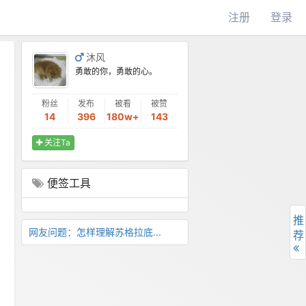
注册
登录
沐风
勇敢的你，勇敢的心。
粉丝
发布
被看
被赞
14
396
180w+
143
关注Ta
便签工具
推
网友问题：怎样理解苏格拉底...
荐