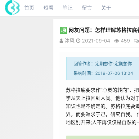
首页
短看
笔记
留言
关于
原
网友问题：怎样理解苏格拉底
沐风
2021-09-04
459
回答作者：定期想你-定期想你
采纳时间：2019-07-06 13:04
苏格拉底要求作“心灵的转向”，
学从天上拉回到人间。他认为对于
知识也是不确定的。苏格拉底要
界，而要返求于己，研究自我。 
地区别开来;人不再仅仅是自然的一