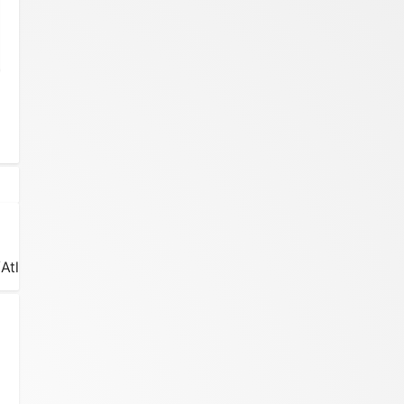
tlas_Shrugged_Part_III_Who_Is_John_Galt.zip