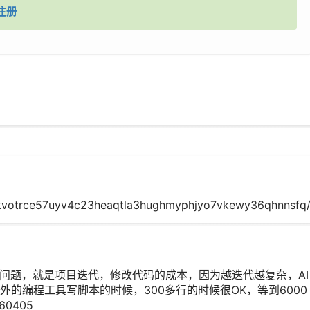
注册
pxkvotrce57uyv4c23heaqtla3hughmyphjyo7vkewy36qhnnsfq/A
个问题，就是项目迭代，修改代码的成本，因为越迭代越复杂，AI
的编程工具写脚本的时候，300多行的时候很OK，等到6000
0405