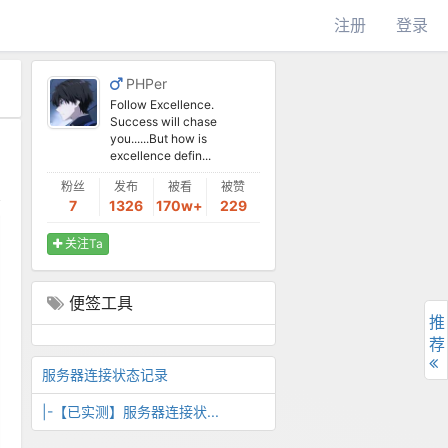
注册
登录
PHPer
Follow Excellence.
Success will chase
you......But how is
excellence defin...
粉丝
发布
被看
被赞
7
1326
170w+
229
关注Ta
便签工具
推
荐
服务器连接状态记录
|-【已实测】服务器连接状...