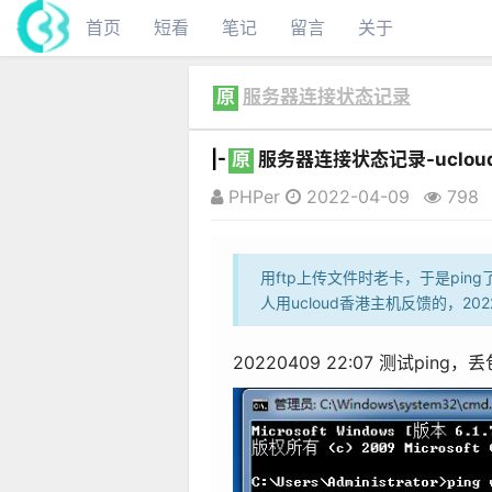
首页
短看
笔记
留言
关于
原
服务器连接状态记录
|-
原
服务器连接状态记录-uclo
PHPer
2022-04-09
798
用ftp上传文件时老卡，于是pin
人用ucloud香港主机反馈的，202
20220409 22:07 测试ping