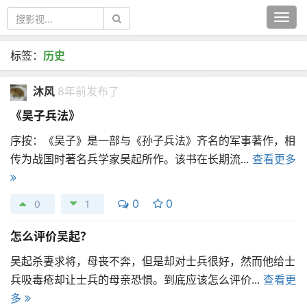
Togg
navi
标签：
历史
沐风
8年前发布了
《吴子兵法》
序按：《吴子》是一部与《孙子兵法》齐名的军事著作，相
传为战国时著名兵学家吴起所作。该书在长期流...
查看更多
0
0
0
1
怎么评价吴起？
吴起杀妻求将，母丧不奔，但是却对士兵很好，然而他给士
兵吸毒疮却让士兵的母亲恐惧。到底应该怎么评价...
查看更
多