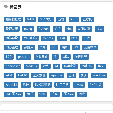
标签云
服务器搭建
WEB
个人爱好
游戏
linux
互联网
操作系统
mysql
Python
Yii2
php
WEB后端
采集
网站建设
WEB前端
Centos
工具
经济
生活
内容整理
数据库
资源
OS
电影
JS
常用命令
保险
php项目
问题整理
IT
网站
魔兽世界
composer
NodeJs
观点
AI
欧美电影
Yii扩展
美女
学习
LAMP
全文索引
Apache
前端
发现
Windows
Android
影评
服务器维护
国产电影
uwow
PHP框架
邮件服务器
音乐
评测
随笔
服务器
历史
© 查问我看 - 查问网
0.50s
1 GB
技术支持
Yii 框架