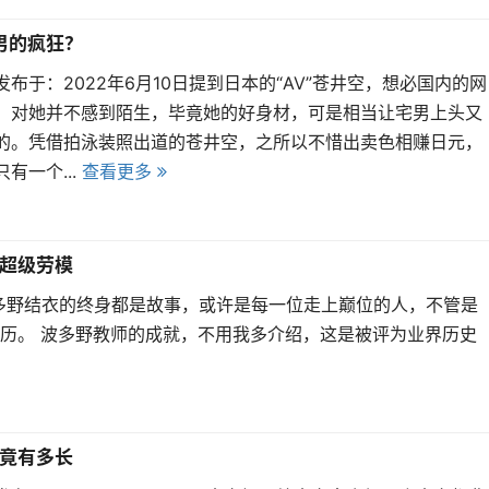
宅男的疯狂？
发布于：2022年6月10日提到日本的“AV”苍井空，想必国内的网
，对她并不感到陌生，毕竟她的好身材，可是相当让宅男上头又
的。凭借拍泳装照出道的苍井空，之所以不惜出卖色相赚日元，
有一个...
查看更多
超级劳模
9:03波多野结衣的终身都是故事，或许是每一位走上巅位的人，不管是
历。 波多野教师的成就，不用我多介绍，这是被评为业界历史
竟有多长