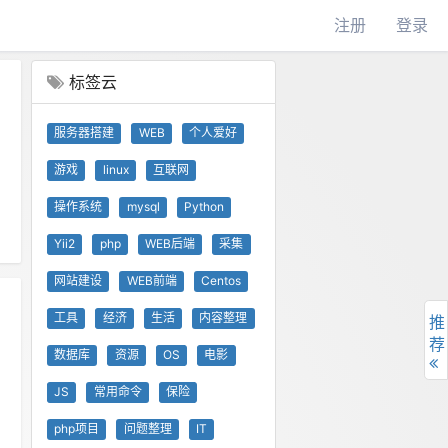
注册
登录
标签云
服务器搭建
WEB
个人爱好
游戏
linux
互联网
操作系统
mysql
Python
Yii2
php
WEB后端
采集
网站建设
WEB前端
Centos
工具
经济
生活
内容整理
推
荐
数据库
资源
OS
电影
JS
常用命令
保险
php项目
问题整理
IT