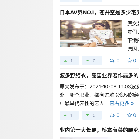
日本AV界NO.1，苍井空是多少
原文
友们
下饭
原因只
0
0
1
0
波多野结衣，岛国业界著作最多的
原文发布于：2021-10-08 1
处于哪个职业，都有过难以说明的经
中最具代表性的艺人...
查看更多
0
0
1
0
业内第一大长腿，桥本有菜的腿究