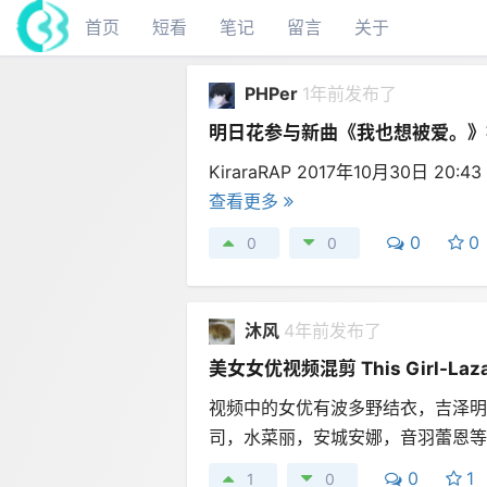
首页
短看
笔记
留言
关于
PHPer
1年前发布了
明日花参与新曲《我也想被爱。》
KiraraRAP 2017年10月30日 
查看更多
0
0
0
0
沐风
4年前发布了
美女女优视频混剪 This Girl-Laza
视频中的女优有波多野结衣，吉泽明
司，水菜丽，安城安娜，音羽蕾恩
0
1
1
0