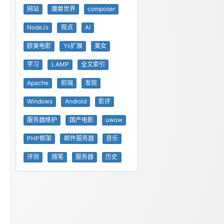
网站
魔兽世界
composer
NodeJs
观点
AI
欧美电影
Yii扩展
美女
学习
LAMP
全文索引
Apache
前端
发现
Windows
Android
影评
服务器维护
国产电影
uwow
PHP框架
邮件服务器
音乐
评测
随笔
服务器
历史