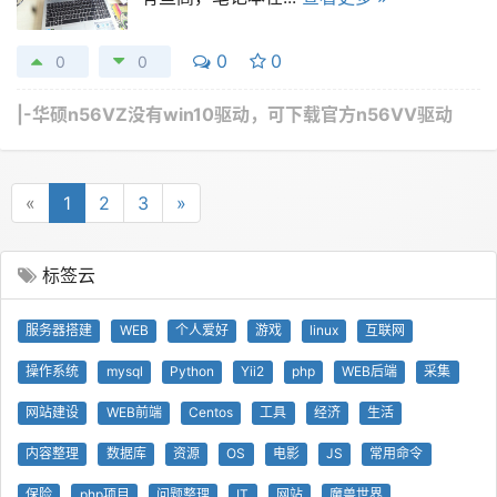
0
0
0
0
|-
华硕n56VZ没有win10驱动，可下载官方n56VV驱动
«
1
2
3
»
标签云
服务器搭建
WEB
个人爱好
游戏
linux
互联网
操作系统
mysql
Python
Yii2
php
WEB后端
采集
网站建设
WEB前端
Centos
工具
经济
生活
内容整理
数据库
资源
OS
电影
JS
常用命令
保险
php项目
问题整理
IT
网站
魔兽世界