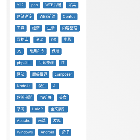
Yii2
php
WEB后端
采集
网站建设
WEB前端
Centos
工具
经济
生活
内容整理
数据库
资源
OS
电影
JS
常用命令
保险
php项目
问题整理
IT
网站
魔兽世界
composer
NodeJs
观点
AI
欧美电影
Yii扩展
美女
学习
LAMP
全文索引
Apache
前端
发现
Windows
Android
影评