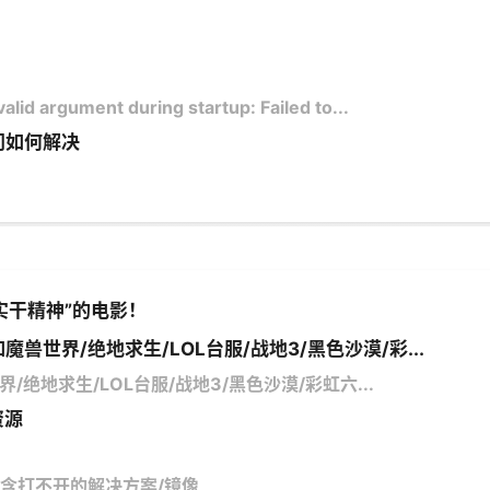
argument during startup: Failed to...
访问如何解决
实干精神”的电影！
魔兽世界/绝地求生/LOL台服/战地3/黑色沙漠/彩...
/绝地求生/LOL台服/战地3/黑色沙漠/彩虹六...
资源
馆/含打不开的解决方案/镜像