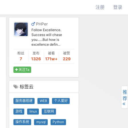
注册
登录
PHPer
Follow Excellence.
Success will chase
you......But how is
excellence defin...
粉丝
发布
被看
被赞
7
1326
171w+
229
关注Ta
标签云
推
荐
服务器搭建
WEB
个人爱好
游戏
linux
互联网
操作系统
mysql
Python