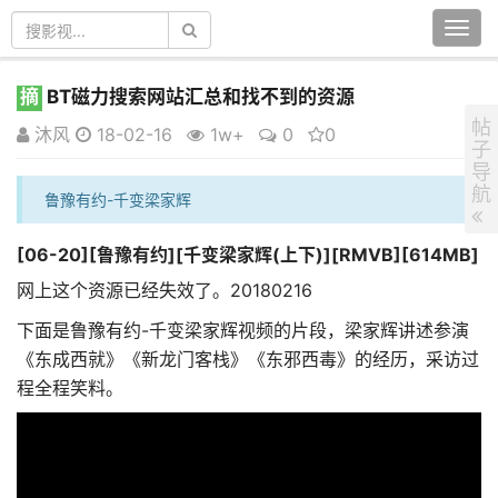
Togg
navi
摘
BT磁力搜索网站汇总和找不到的资源
帖
沐风
18-02-16
1w+
0
0
子
导
航
鲁豫有约-千变梁家辉
[06-20][鲁豫有约][千变梁家辉(上下)][RMVB][614MB]
网上这个资源已经失效了。20180216
下面是鲁豫有约-千变梁家辉视频的片段，梁家辉讲述参演
《东成西就》《新龙门客栈》《东邪西毒》的经历，采访过
程全程笑料。