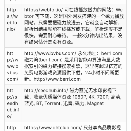
http
https://webtor.io/ 可在线播放磁力的网站：We
s://w
btor 可下载，这是国外网友搭建的一个磁力播放
ebto
网站，只需要把磁力放进去，它就会自动解析，
r.io/
解析出结果就能在线播放或下载，解析速度不是
很快，需要耐心等待。 一般3分钟内出结果，没
有结果估计是没有资源。
htt
http://www.bvbus.com/ 永久地址：berrl.com
p://w
磁力湾(berrl.com) 是采用智能AI算法海量大数
ww.b
据索引的磁力链接搜索引擎，这里有超过亿万的
vbus.
免费电影游戏资源提供下载，24小时不间断更
com/
新。http://www.berrl.com
htt
http://seedhub.info/ 磁力蓝光无水印影视下
p://s
载，收录优质媒体资源 1080P, 4K, 720P, 高清,
eedh
蓝光, BT, Torrent, 迅雷, 磁力, Magnet
ub.inf
o/
http
https://www.dhtclub.com/ 只分享高品质影视