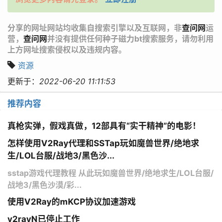
分享的网址网站均收集自搜索引擎以及互联网，非
查问网
运
营，
查问网
并没有提供任何种子磁力bt搜索服务，请勿利用
上方网址搜索侵权以及违规内容。
资源
更新于：
2022-06-20 11:11:53
推荐内容
真枪实弹，假戏真做，12部具有“实干精神”的电影！
怎样使用V2Ray代理和SSTap玩如魔兽世界/绝地求
生/LOL台服/战地3/黑色沙...
sstap游戏代理教程 从此玩如魔兽世界/绝地求生/LOL台服/
战地3/黑色沙漠/彩...
使用V2Ray的mKCP协议加速游戏
v2rayN已停止工作