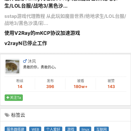
生/LOL台服/战地3/黑色沙...
sstap游戏代理教程 从此玩如魔兽世界/绝地求生/LOL台服/
战地3/黑色沙漠/彩...
使用V2Ray的mKCP协议加速游戏
v2rayN已停止工作
沐风
勇敢的你，勇敢的心。
粉丝
发布
被看
被赞
14
396
180w+
143
关注Ta
标签云
服务器搭建
WEB
个人爱好
游戏
linux
互联网