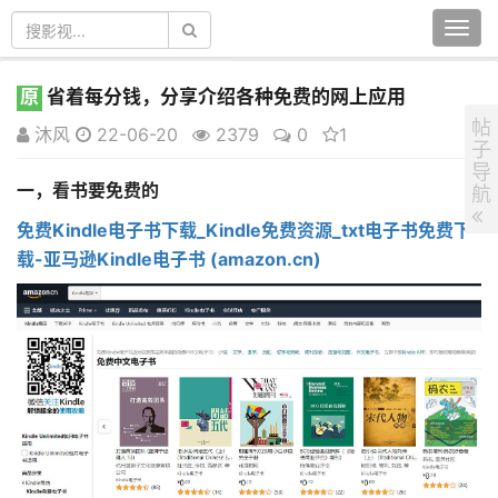
Togg
navi
原
省着每分钱，分享介绍各种免费的网上应用
帖
沐风
22-06-20
2379
0
1
子
导
一，看书要免费的
航
免费Kindle电子书下载_Kindle免费资源_txt电子书免费下
载-亚马逊Kindle电子书 (amazon.cn)