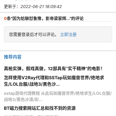
更新于：
2022-06-21 18:09:42
0
条"因为尬聊怼鲁豫，影帝梁家辉..."的评论
您需要登录后才可以评论。
立即注册
推荐内容
真枪实弹，假戏真做，12部具有“实干精神”的电影！
怎样使用V2Ray代理和SSTap玩如魔兽世界/绝地求
生/LOL台服/战地3/黑色沙...
sstap游戏代理教程 从此玩如魔兽世界/绝地求生/LOL台服/
战地3/黑色沙漠/彩...
BT磁力搜索网站汇总和找不到的资源