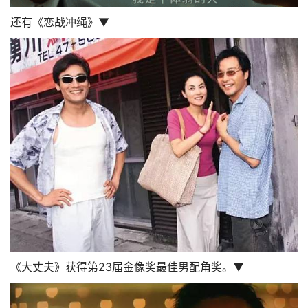
还有《恋战冲绳》▼
《大丈夫》获得第23届金像奖最佳男配角奖。▼