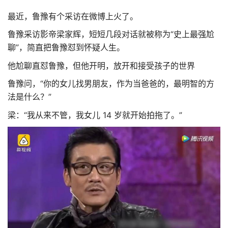
最近，鲁豫有个采访在微博上火了。
鲁豫采访影帝梁家辉，短短几段对话就被称为“史上最强尬
聊”，简直把鲁豫怼到怀疑人生。
他尬聊直怼鲁豫，但他开明，放开和接受孩子的世界
鲁豫问，“你的女儿找男朋友，作为当爸爸的，最明智的方
法是什么？”
梁：“我从来不管，我女儿 14 岁就开始拍拖了。”