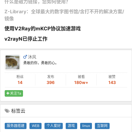
什么是磁力链接，您如何使用？
Z-Library：全球最大的数字图书馆/含打不开的解决方案/
镜像
使用V2Ray的mKCP协议加速游戏
v2rayN已停止工作
沐风
勇敢的你，勇敢的心。
粉丝
发布
被看
被赞
14
396
180w+
143
关注Ta
标签云
服务器搭建
WEB
个人爱好
游戏
linux
互联网