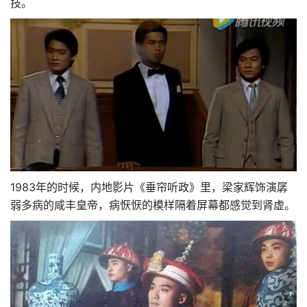
技。
1983年的时候，内地影片《垂帘听政》里，梁家辉饰演孱
弱多病的咸丰皇帝，病恹恹的模样隔着屏幕都感觉到肾虚。