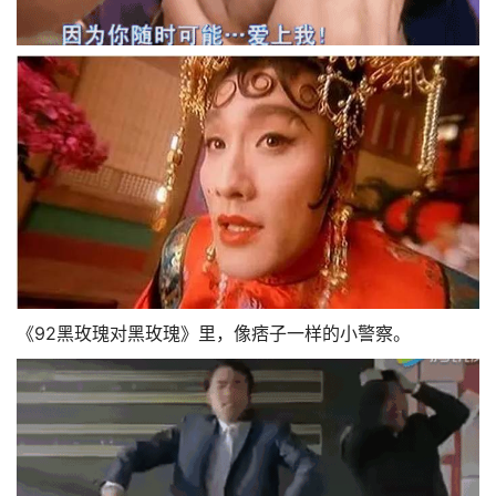
《92黑玫瑰对黑玫瑰》里，像痞子一样的小警察。