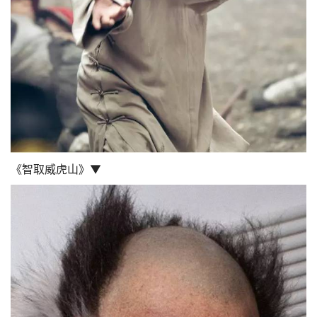
《智取威虎山》▼