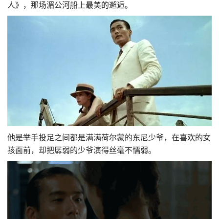
人》，那场湄公河船上最美的邂逅。
他是举手投足之间都是满满荷尔蒙的东尼少爷，在喜欢的女
孩面前，却把孱弱的少爷演得丝毫不懦弱。