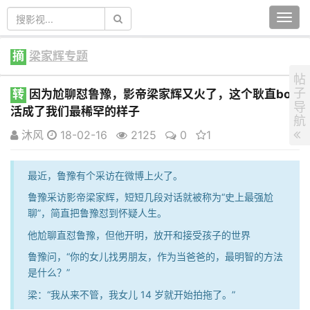
Togg
navi
摘
梁家辉专题
帖
子
转
因为尬聊怼鲁豫，影帝梁家辉又火了，这个耿直boy
导
活成了我们最稀罕的样子
航
沐风
18-02-16
2125
0
1
最近，鲁豫有个采访在微博上火了。
鲁豫采访影帝梁家辉，短短几段对话就被称为“史上最强尬
聊”，简直把鲁豫怼到怀疑人生。
他尬聊直怼鲁豫，但他开明，放开和接受孩子的世界
鲁豫问，“你的女儿找男朋友，作为当爸爸的，最明智的方法
是什么？”
梁：“我从来不管，我女儿 14 岁就开始拍拖了。”