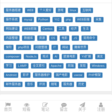
服务器搭建
WEB
个人爱好
游戏
linux
互联网
操作系统
mysql
Python
Yii2
php
WEB后端
采集
网站建设
WEB前端
Centos
工具
经济
生活
内容整理
数据库
资源
OS
电影
JS
常用命令
保险
php项目
问题整理
IT
网站
魔兽世界
composer
NodeJs
观点
AI
欧美电影
Yii扩展
美女
学习
LAMP
全文索引
Apache
前端
发现
Windows
Android
影评
服务器维护
国产电影
uwow
PHP框架
邮件服务器
音乐
评测
随笔
服务器
历史
© 查问我看 - 查问网
0.26s
1 GB
技术支持
Yii 框架
首页
短看
笔记
留言
关于
注册