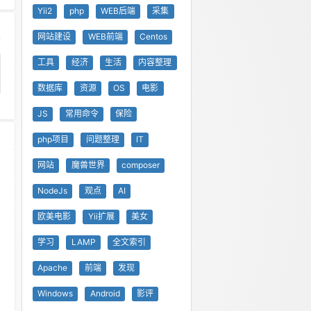
Yii2
php
WEB后端
采集
网站建设
WEB前端
Centos
工具
经济
生活
内容整理
数据库
资源
OS
电影
JS
常用命令
保险
php项目
问题整理
IT
网站
魔兽世界
composer
NodeJs
观点
AI
欧美电影
Yii扩展
美女
学习
LAMP
全文索引
Apache
前端
发现
Windows
Android
影评