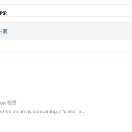
评论
注册
tion 报错
 be an array containing a "class" o...