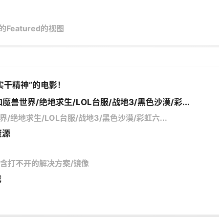
的Featured的视图
实干精神”的电影！
魔兽世界/绝地求生/LOL台服/战地3/黑色沙漠/彩...
/绝地求生/LOL台服/战地3/黑色沙漠/彩虹六...
资源
馆/含打不开的解决方案/镜像
戏