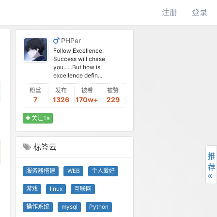
注册
登录
PHPer
Follow Excellence.
Success will chase
you......But how is
excellence defin...
粉丝
发布
被看
被赞
7
1326
170w+
229
关注Ta
标签云
推
荐
服务器搭建
WEB
个人爱好
游戏
linux
互联网
操作系统
mysql
Python