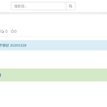
0
0
够好 20200329
册