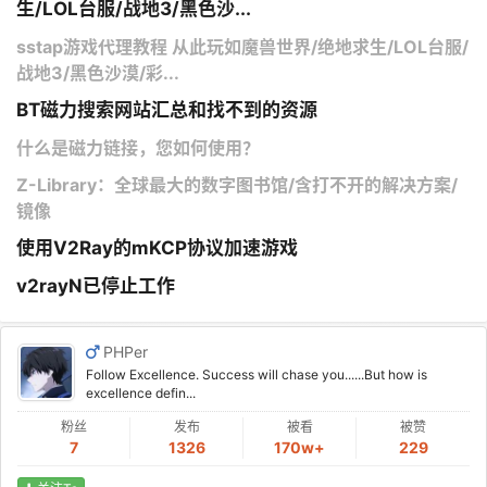
生/LOL台服/战地3/黑色沙...
sstap游戏代理教程 从此玩如魔兽世界/绝地求生/LOL台服/
战地3/黑色沙漠/彩...
BT磁力搜索网站汇总和找不到的资源
什么是磁力链接，您如何使用？
Z-Library：全球最大的数字图书馆/含打不开的解决方案/
镜像
使用V2Ray的mKCP协议加速游戏
v2rayN已停止工作
PHPer
Follow Excellence. Success will chase you......But how is
excellence defin...
粉丝
发布
被看
被赞
7
1326
170w+
229