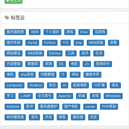
关注Ta
标签云
服务器搭建
WEB
个人爱好
游戏
linux
互联网
操作系统
mysql
Python
Yii2
php
WEB后端
采集
网站建设
WEB前端
Centos
工具
经济
生活
内容整理
数据库
资源
OS
电影
JS
常用命令
保险
php项目
问题整理
IT
网站
魔兽世界
composer
NodeJs
观点
AI
欧美电影
Yii扩展
美女
学习
LAMP
全文索引
Apache
前端
发现
Windows
Android
影评
服务器维护
国产电影
uwow
PHP框架
邮件服务器
音乐
评测
随笔
服务器
历史