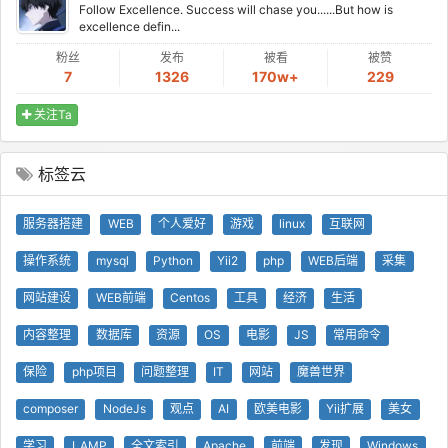
Follow Excellence. Success will chase you......But how is
excellence defin...
粉丝
发布
被看
被赞
7
1326
170w+
229
关注Ta
标签云
服务器搭建
WEB
个人爱好
游戏
linux
互联网
操作系统
mysql
Python
Yii2
php
WEB后端
采集
网站建设
WEB前端
Centos
工具
经济
生活
内容整理
数据库
资源
OS
电影
JS
常用命令
保险
php项目
问题整理
IT
网站
魔兽世界
composer
NodeJs
观点
AI
欧美电影
Yii扩展
美女
学习
LAMP
全文索引
Apache
前端
发现
Windows