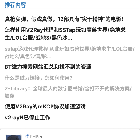
推荐内容
真枪实弹，假戏真做，12部具有“实干精神”的电影！
怎样使用V2Ray代理和SSTap玩如魔兽世界/绝地求
生/LOL台服/战地3/黑色沙...
sstap游戏代理教程 从此玩如魔兽世界/绝地求生/LOL台服/
战地3/黑色沙漠/彩...
BT磁力搜索网站汇总和找不到的资源
什么是磁力链接，您如何使用？
Z-Library：全球最大的数字图书馆/含打不开的解决方案/
镜像
使用V2Ray的mKCP协议加速游戏
v2rayN已停止工作
PHPer