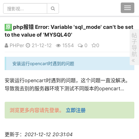
Togg
navi
原
php报错 Error: Variable 'sql_mode' can't be set
to the value of 'MYSQL40'
帖
子
PHPer
21-12-12
1554
0
0
导
航
安装运行opencart时遇到的问题
安装运行opencart时遇到的问题，
这个问题一直没解决。
导致我去别的服务器环境下测试不同版本的opencart...
浏览更多内容请先登录。
立即注册
更新于：
2021-12-12 20:31:04