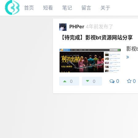
首页
短看
笔记
留言
关于
PHPer
4年前发布了
【待完成】影视bt资源网站分享
影视b
0
0
0
0