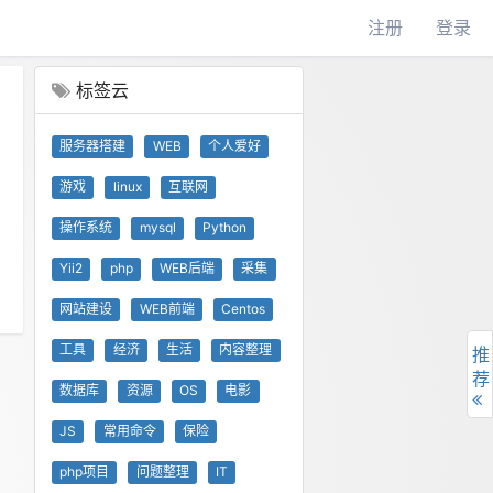
注册
登录
标签云
服务器搭建
WEB
个人爱好
游戏
linux
互联网
操作系统
mysql
Python
Yii2
php
WEB后端
采集
网站建设
WEB前端
Centos
工具
经济
生活
内容整理
推
荐
数据库
资源
OS
电影
JS
常用命令
保险
php项目
问题整理
IT