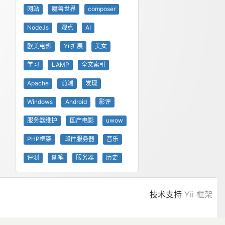
网站
魔兽世界
composer
NodeJs
观点
AI
欧美电影
Yii扩展
美女
学习
LAMP
全文索引
Apache
前端
发现
Windows
Android
影评
服务器维护
国产电影
uwow
PHP框架
邮件服务器
音乐
评测
随笔
服务器
历史
技术支持
Yii 框架