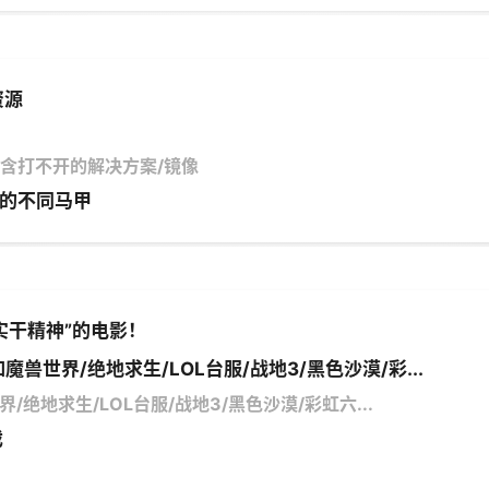
资源
馆/含打不开的解决方案/镜像
的不同马甲
实干精神”的电影！
魔兽世界/绝地求生/LOL台服/战地3/黑色沙漠/彩...
/绝地求生/LOL台服/战地3/黑色沙漠/彩虹六...
戏