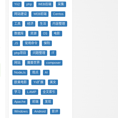
Yii2
php
WEB后端
采集
网站建设
WEB前端
Centos
工具
经济
生活
内容整理
数据库
资源
OS
电影
JS
常用命令
保险
php项目
问题整理
IT
网站
魔兽世界
composer
NodeJs
观点
AI
欧美电影
Yii扩展
美女
学习
LAMP
全文索引
Apache
前端
发现
Windows
Android
影评