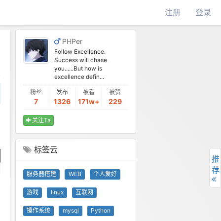
注册
登录
PHPer
Follow Excellence.
Success will chase
you......But how is
excellence defin...
粉丝
发布
被看
被赞
7
1326
171w+
229
关注Ta
标签云
推
荐
服务器搭建
WEB
个人爱好
游戏
linux
互联网
操作系统
mysql
Python