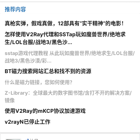
推荐内容
真枪实弹，假戏真做，12部具有“实干精神”的电影！
怎样使用V2Ray代理和SSTap玩如魔兽世界/绝地求
生/LOL台服/战地3/黑色沙...
sstap游戏代理教程 从此玩如魔兽世界/绝地求生/LOL台服/
战地3/黑色沙漠/彩...
BT磁力搜索网站汇总和找不到的资源
什么是磁力链接，您如何使用？
Z-Library：全球最大的数字图书馆/含打不开的解决方案/
镜像
使用V2Ray的mKCP协议加速游戏
v2rayN已停止工作