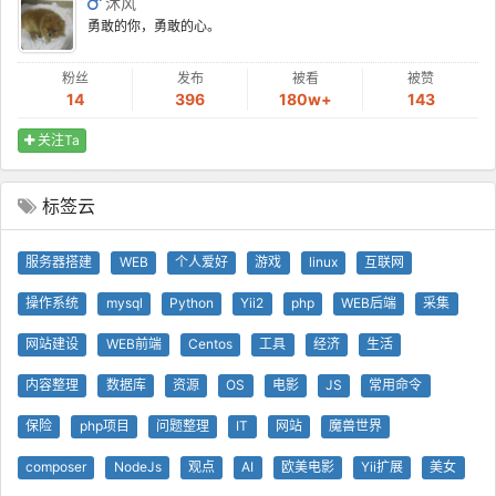
沐风
勇敢的你，勇敢的心。
粉丝
发布
被看
被赞
14
396
180w+
143
关注Ta
标签云
服务器搭建
WEB
个人爱好
游戏
linux
互联网
操作系统
mysql
Python
Yii2
php
WEB后端
采集
网站建设
WEB前端
Centos
工具
经济
生活
内容整理
数据库
资源
OS
电影
JS
常用命令
保险
php项目
问题整理
IT
网站
魔兽世界
composer
NodeJs
观点
AI
欧美电影
Yii扩展
美女