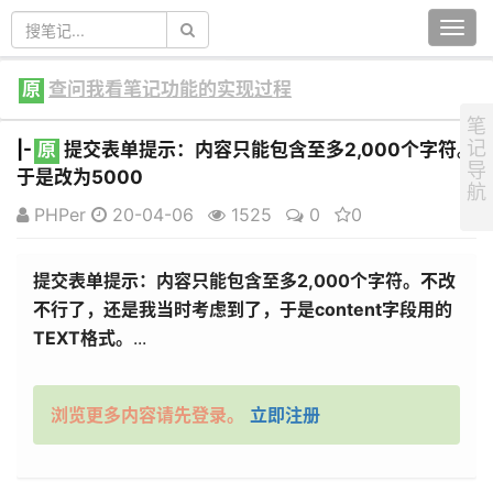
Togg
navi
原
查问我看笔记功能的实现过程
笔
记
|-
原
提交表单提示：内容只能包含至多2,000个字符。
导
于是改为5000
航
PHPer
20-04-06
1525
0
0
提交表单提示：
内容只能包含至多2,000个字符。不改
不行了，还是我当时考虑到了，于是content字段用的
TEXT格式。
...
浏览更多内容请先登录。
立即注册