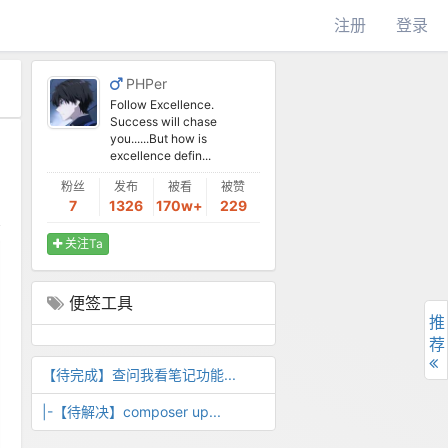
注册
登录
PHPer
Follow Excellence.
Success will chase
you......But how is
excellence defin...
粉丝
发布
被看
被赞
7
1326
170w+
229
关注Ta
便签工具
推
荐
【待完成】查问我看笔记功能...
|-【待解决】composer up...