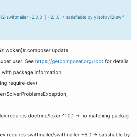
yii2-swiftmailer ~2.0.0 || ~2.1.0 -> satisfiable by yiisoft/yii2-swif
6z wokan]# composer update
super user! See
https://getcomposer.org/root
for details
 with package information
ing require-dev)
r\SolverProblemsException]
-dev requires doctrine/lexer ^1.0.1 -> no matching packag
-dev requires swiftmailer/swiftmailer ~6.0 -> satisfiable by