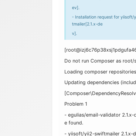
ev].
- Installation request for yiisoft/
tmailer[2.1.x-de
v].
[root@izj6c76p38xsj1pdgufa4
Do not run Composer as root/
Loading composer repositories
Updating dependencies (includ
[Composer\DependencyResolve
Problem 1
- egulias/email-validator 2.1.x
e found.
- yiisoft/yii2-swiftmailer 2.1.x