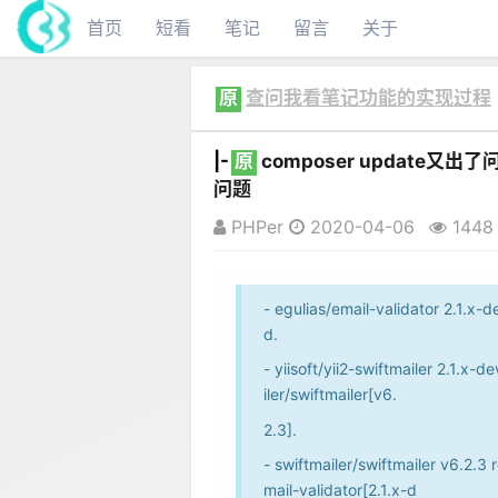
首页
短看
笔记
留言
关于
原
查问我看笔记功能的实现过程
|-
原
composer update
问题
PHPer
2020-04-06
1448
- egulias/email-validator 2.1.x-
d.
- yiisoft/yii2-swiftmailer 2.1.x-d
iler/swiftmailer[v6.
2.3].
- swiftmailer/swiftmailer v6.2.3 
mail-validator[2.1.x-d