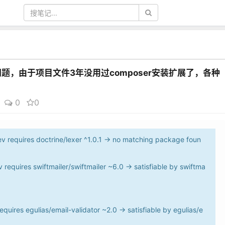
又出了问题，由于项目文件3年没用过composer安装扩展了，各种
0
0
dev requires doctrine/lexer ^1.0.1 -> no matching package foun
ev requires swiftmailer/swiftmailer ~6.0 -> satisfiable by swiftma
requires egulias/email-validator ~2.0 -> satisfiable by egulias/e