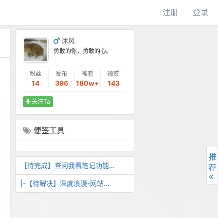
注册
登录
沐风
勇敢的你，勇敢的心。
粉丝
发布
被看
被赞
14
396
180w+
143
关注Ta
便签工具
推
【待完成】查问我看笔记功能...
荐
|-【待解决】深度浪漫-网站...