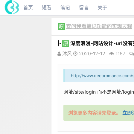
首页
短看
笔记
留言
关于
原
查问我看笔记功能的实现过程
|-
原
深度浪漫-网站设计-url没
沐风
2020-12-12
1167
http://www.deepromance.com/s
网址/site/login 而不是网址/login.
浏览更多内容请先登录。
立即