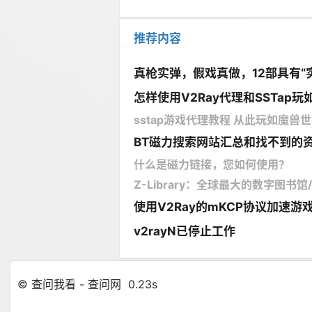
推荐内容
真枪实弹，假戏真做，12部具有“
怎样使用V2Ray代理和SSTap玩如
sstap游戏代理教程 从此玩如魔兽世界
BT磁力搜索网站汇总和找不到的
什么是磁力链接，您如何使用？
Z-Library：全球最大的数字图书
使用V2Ray的mKCP协议加速游
v2rayN已停止工作
© 查问我看 - 查问网
0.23s
1 GB