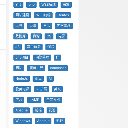
Yii2
php
WEB后端
采集
网站建设
WEB前端
Centos
工具
经济
生活
内容整理
数据库
资源
OS
电影
JS
常用命令
保险
php项目
问题整理
IT
网站
魔兽世界
composer
NodeJs
观点
AI
欧美电影
Yii扩展
美女
学习
LAMP
全文索引
Apache
前端
发现
Windows
Android
影评