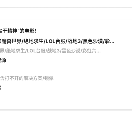
实干精神”的电影！
魔兽世界/绝地求生/LOL台服/战地3/黑色沙漠/彩...
/绝地求生/LOL台服/战地3/黑色沙漠/彩虹六...
资源
馆/含打不开的解决方案/镜像
戏