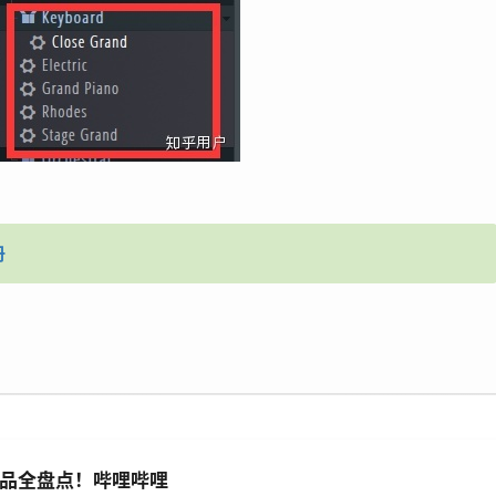
册
品全盘点！哔哩哔哩