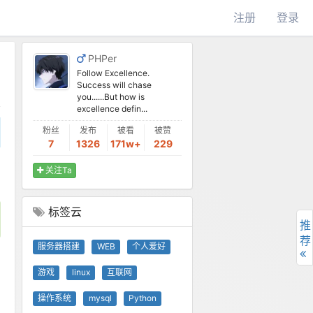
注册
登录
PHPer
Follow Excellence.
Success will chase
you......But how is
excellence defin...
粉丝
发布
被看
被赞
7
1326
171w+
229
关注Ta
标签云
推
荐
服务器搭建
WEB
个人爱好
游戏
linux
互联网
操作系统
mysql
Python