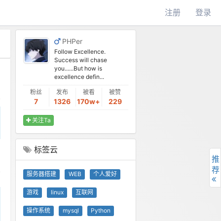
注册
登录
PHPer
Follow Excellence.
Success will chase
you......But how is
excellence defin...
粉丝
发布
被看
被赞
7
1326
170w+
229
关注Ta
标签云
推
荐
服务器搭建
WEB
个人爱好
游戏
linux
互联网
操作系统
mysql
Python