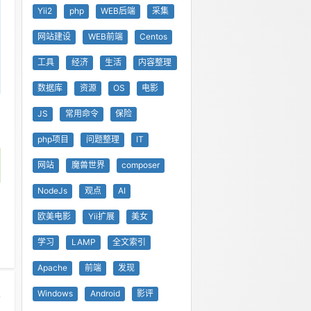
Yii2
php
WEB后端
采集
网站建设
WEB前端
Centos
工具
经济
生活
内容整理
数据库
资源
OS
电影
JS
常用命令
保险
php项目
问题整理
IT
网站
魔兽世界
composer
NodeJs
观点
AI
欧美电影
Yii扩展
美女
学习
LAMP
全文索引
Apache
前端
发现
Windows
Android
影评