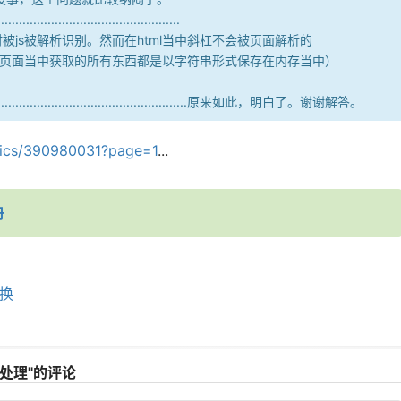
...................................................
时被js被解析识别。然而在html当中斜杠不会被页面解析的
s从页面当中获取的所有东西都是以字符串形式保存在内存当中）
.................................................................原来如此，明白了。谢谢解答。
opics/390980031?page=1
...
册
换
杠\的处理"的评论