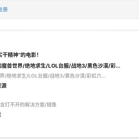
注册
实干精神”的电影！
魔兽世界/绝地求生/LOL台服/战地3/黑色沙漠/彩...
/绝地求生/LOL台服/战地3/黑色沙漠/彩虹六...
资源
馆/含打不开的解决方案/镜像
戏