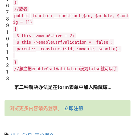
}
6
//或者
7
public
function __construct($id, $module, $conf
8
ig = [])
9
{
1
$
this
->menuActive = 2;
0
$
this
->enableCsrfValidation =
false
;
1
parent::__construct($id, $module, $config);
1
1
}
2
//总之把enableCsrfValidation设为false就可以了
1
3
第二种解决办法是在form表单中加入隐藏域
...
浏览更多内容请先登录。
立即注册