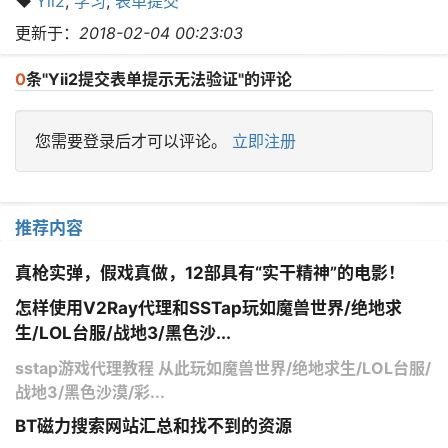
Yii2
,
学习
,
表单提交
更新于：
2018-02-04 00:23:03
0
条"Yii2提交表单提示无法验证"的评论
您需要登录后才可以评论。
立即注册
推荐内容
真枪实弹，假戏真做，12部具有“实干精神”的电影！
怎样使用V2Ray代理和SSTap玩如魔兽世界/绝地求
生/LOL台服/战地3/黑色沙...
sstap游戏代理教程 从此玩如魔兽世界/绝地求生/LOL台服/
战地3/黑色沙漠/彩...
BT磁力搜索网站汇总和找不到的资源