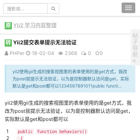
Togg
navi
原
Yii2 学习内容整理
帖
子
转
Yii2提交表单提示无法验证
导
PHPer
18-02-04
2368
0
0
航
yii2使用gii生成的搜索视图里的表单使用的是get方式，我改
为post就提示无法验证，以为是控制器默认访问是get，实际
默认是get和post都可以1234567891011public functi...
yii2使用gii生成的搜索视图里的表单使用的是get方式，我
改为post就提示无法验证，以为是控制器默认访问是get，
实际默认是get和post都可以
1
public
function behaviors()
2
{