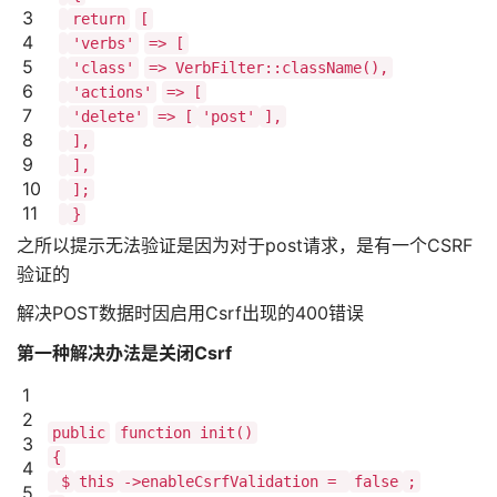
3
return
[
4
'verbs'
=> [
5
'class'
=> VerbFilter::className(),
6
'actions'
=> [
7
'delete'
=> [
'post'
],
8
],
9
],
10
];
11
}
之所以提示无法验证是因为对于post请求，是有一个CSRF
验证的
解决POST数据时因启用Csrf出现的400错误
第一种解决办法是关闭Csrf
1
2
public
function init()
3
{
4
$
this
->enableCsrfValidation =
false
;
5