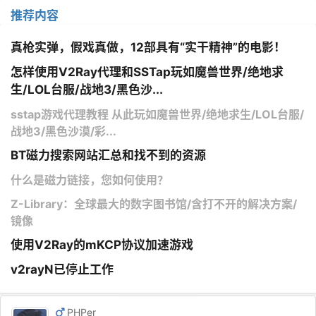
推荐内容
真枪实弹，假戏真做，12部具有“实干精神”的电影！
怎样使用V2Ray代理和SSTap玩如魔兽世界/绝地求
生/LOL台服/战地3/黑色沙...
sstap游戏代理教程 从此玩如魔兽世界/绝地求生/LOL台服/
战地3/黑色沙漠/彩...
BT磁力搜索网站汇总和找不到的资源
什么是磁力链接，您如何使用？
Z-Library：全球最大的数字图书馆/含打不开的解决方案/
镜像
使用V2Ray的mKCP协议加速游戏
v2rayN已停止工作
PHPer