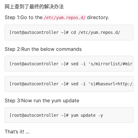
网上查到了最终的解决办法
Step 1:Go to the
directory.
/etc/yum.repos.d/
Step 2:Run the below commands
Step 3:Now run the yum update
That’s it! ...