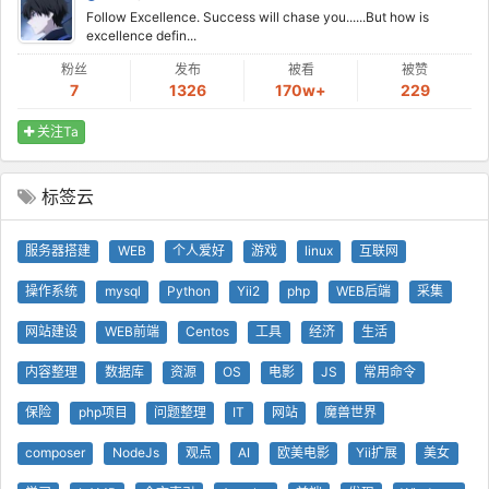
Follow Excellence. Success will chase you......But how is
excellence defin...
粉丝
发布
被看
被赞
7
1326
170w+
229
关注Ta
标签云
服务器搭建
WEB
个人爱好
游戏
linux
互联网
操作系统
mysql
Python
Yii2
php
WEB后端
采集
网站建设
WEB前端
Centos
工具
经济
生活
内容整理
数据库
资源
OS
电影
JS
常用命令
保险
php项目
问题整理
IT
网站
魔兽世界
composer
NodeJs
观点
AI
欧美电影
Yii扩展
美女