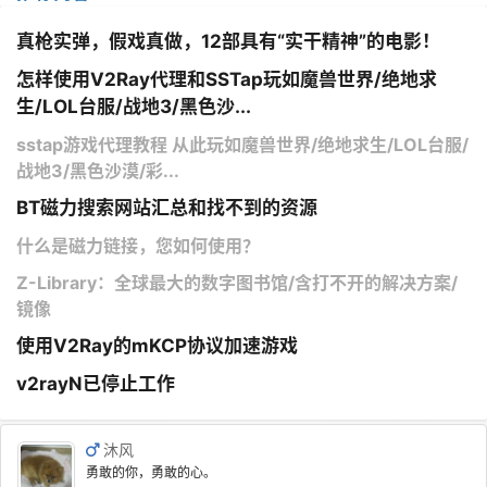
真枪实弹，假戏真做，12部具有“实干精神”的电影！
怎样使用V2Ray代理和SSTap玩如魔兽世界/绝地求
生/LOL台服/战地3/黑色沙...
sstap游戏代理教程 从此玩如魔兽世界/绝地求生/LOL台服/
战地3/黑色沙漠/彩...
BT磁力搜索网站汇总和找不到的资源
什么是磁力链接，您如何使用？
Z-Library：全球最大的数字图书馆/含打不开的解决方案/
镜像
使用V2Ray的mKCP协议加速游戏
v2rayN已停止工作
沐风
勇敢的你，勇敢的心。