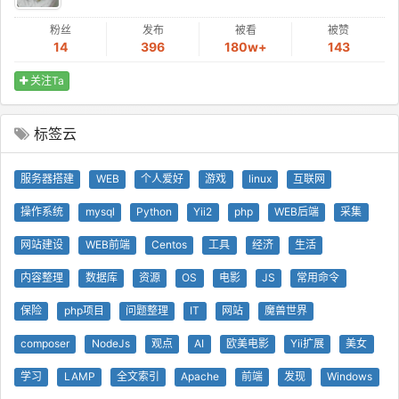
粉丝
发布
被看
被赞
14
396
180w+
143
关注Ta
标签云
服务器搭建
WEB
个人爱好
游戏
linux
互联网
操作系统
mysql
Python
Yii2
php
WEB后端
采集
网站建设
WEB前端
Centos
工具
经济
生活
内容整理
数据库
资源
OS
电影
JS
常用命令
保险
php项目
问题整理
IT
网站
魔兽世界
composer
NodeJs
观点
AI
欧美电影
Yii扩展
美女
学习
LAMP
全文索引
Apache
前端
发现
Windows