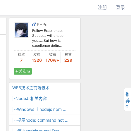
注册
登录
PHPer
Follow Excellence.
Success will chase
you......But how is
excellence defin...
粉丝
发布
被看
被赞
7
1326
170w+
229
关注Ta
WEB技术之前端技术
推
|-NodeJs相关内容
荐
|--Windows 上nodejs npm ...
|--提示node: command not ...
|--解决nodejs mysql Erro...