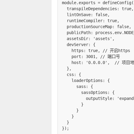
module.exports = defineConfig({
  transpileDependencies: true,

  lintOnSave: false,

  runtimeCompiler: true,

  productionSourceMap: false,

  publicPath: process.env.NODE
  assetsDir: 'assets',

  devServer: {

    https: true, // 开启https

    port: 3001, // 端口号

    host: '0.0.0.0',  // 项目地
  },

  css: {

    loaderOptions: {

      sass: {

        sassOptions: {

          outputStyle: 'expand
        }

      }

    }

  }
