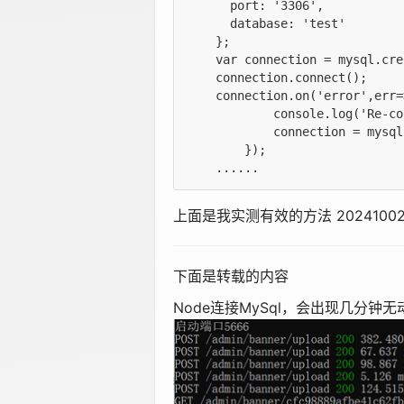
      port: '3306',           
      database: 'test' 

    };

    var connection = mysql.cre
    connection.connect();

    connection.on('error',err=>
            console.log('Re-co
            connection = mysql
        });

上面是我实测有效的方法 2024100
下面是转载的内容
Node连接MySql，会出现几分钟