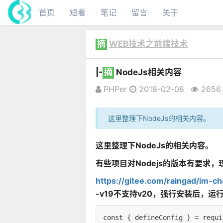
首页
短看
笔记
留言
关于
摘
WEB技术之前端技术
|-
摘
NodeJs相关内容
PHPer
2018-02-08
2656
这里整理下NodeJs的相关内容。
这里整理下NodeJs的相关内容。
有些项目对Nodejs的版本有要求，现
https://gitee.com/raingad/im-ch
-v19不支持v20，强行安装后，运行np
const { defineConfig } = requi