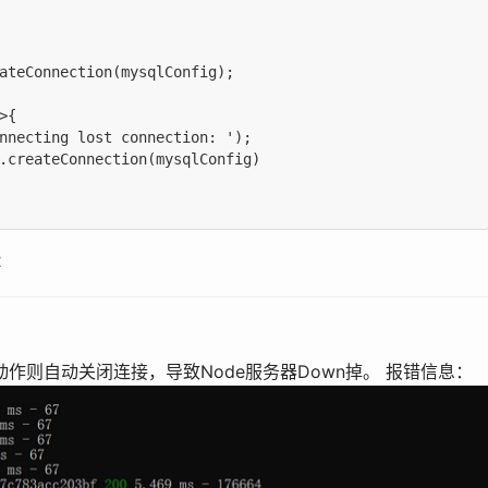
        

ateConnection(mysqlConfig); 

{

nnecting lost connection: ');

.createConnection(mysqlConfig)

2
无动作则自动关闭连接，导致Node服务器Down掉。 报错信息：