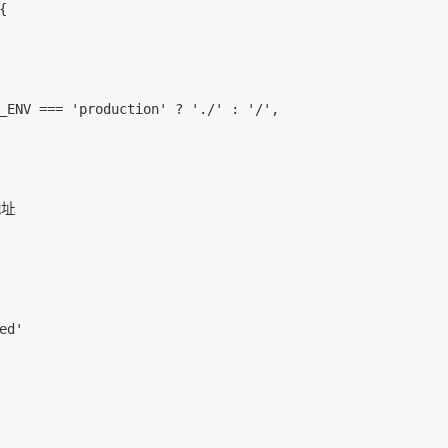


_ENV === 'production' ? './' : '/',

址

ed'
