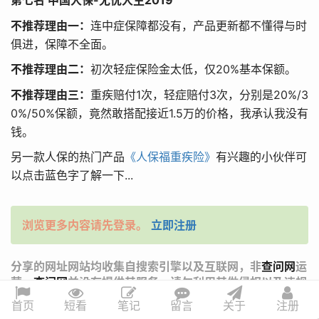
第七名 中国人保-无忧人生2019
不推荐理由一：
连中症保障都没有，产品更新都不懂得与时
俱进，保障不全面。
不推荐理由二：
初次轻症保险金太低，仅20%基本保额。
不推荐理由三：
重疾赔付1次，轻症赔付3次，分别是20%/3
0%/50%保额，竟然敢搭配接近1.5万的价格，我承认我没有
钱。
另一款人保的热门产品
《人保福重疾险》
有兴趣的小伙伴可
以点击蓝色字了解一下...
浏览更多内容请先登录。
立即注册
分享的网址网站均收集自搜索引擎以及互联网，非
查问网
运
营，
查问网
并没有提供其服务，请勿利用其做侵权以及违规
行为。
首页
短看
笔记
留言
关于
注册