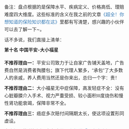
备注：盘点根据的是保障水平、疾病定义、价格高低、理赔
难度四大维度。这些标准的含义在我之前的文章
《超全！你
想知道的保险知识都在这》
里都有写清楚，感兴趣的小伙伴
可以去了解一下~。
话不多说，我们直接上清单：
第十名 中国平安-大小福星
不推荐理由一：
平安公司致力于让自家广告铺天盖地，广告
费自然是消费者掏腰包；旗下代理人繁多，“承包”了大多数
人的亲戚，养人费用当然还是你来出，总归一个字：贵！
不推荐理由二：
大小福星无中症保障，高发轻症不全：没有
心脏瓣膜介入手术、视力严重受损、较小面积Ⅲ度烧伤和慢
性肾功能衰竭，保障非常不全。
不推荐理由三：
癌症多次赔付间隔期太长，使这项设置形同
虚设。