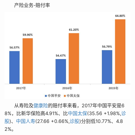
产险业务-赔付率
从寿险及
健康险
的赔付率来看，2017年中国平安是6
8%，比新华保险高4.91%、比
中国太保
(35.56 +1.98%,
诊
股
)、
中国人寿
(27.66 +0.66%,
诊股
)分别低10.77%、4.8
2%。