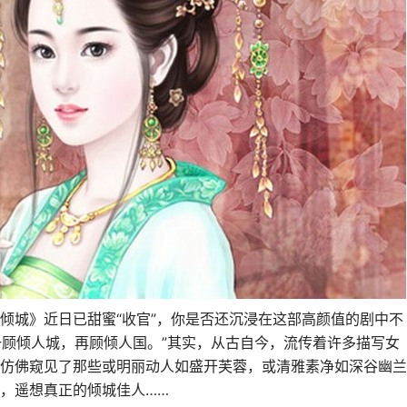
倾城》近日已甜蜜“收官”，你是否还沉浸在这部高颜值的剧中不
“一顾倾人城，再顾倾人国。”其实，从古自今，流传着许多描写女
仿佛窥见了那些或明丽动人如盛开芙蓉，或清雅素净如深谷幽兰
，遥想真正的倾城佳人……