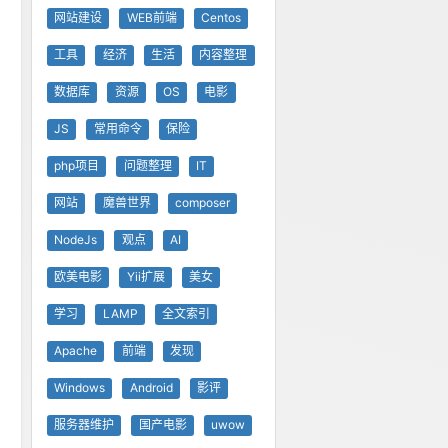
网站建设
WEB前端
Centos
工具
经济
生活
内容整理
数据库
资源
OS
电影
JS
常用命令
保险
php项目
问题整理
IT
网站
魔兽世界
composer
NodeJs
观点
AI
欧美电影
Yii扩展
美女
学习
LAMP
全文索引
Apache
前端
发现
Windows
Android
影评
服务器维护
国产电影
uwow