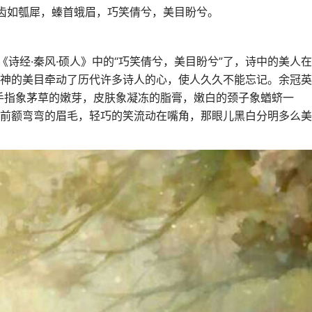
，齿如瓠犀，螓首蛾眉，巧笑倩兮，美目盼兮。
《诗经·秦风·硕人》中的“巧笑倩兮，美目盼兮”了，诗中的美人在
神的美目牵动了历代许多诗人的心，使人久久不能忘记。余冠英
手指象茅草的嫩芽，皮肤象凝冻的脂膏，嫩白的颈子象蝤蛴一
前额弯弯的眉毛，轻巧的笑流动在嘴角，那眼儿黑白分明多么美