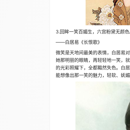
3.回眸一笑百媚生，六宫粉黛无颜色
——白居易《长恨歌》
微笑是天地间最美的表情，白居易对
她那明丽的眼睛，再轻轻地一笑，就
的光彩照耀下，全都黯然失色。白居
能想像出那一笑的魅力，轻软、妩媚