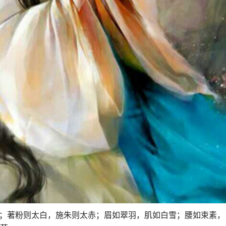
短；著粉则太白，施朱则太赤；眉如翠羽，肌如白雪；腰如束素，