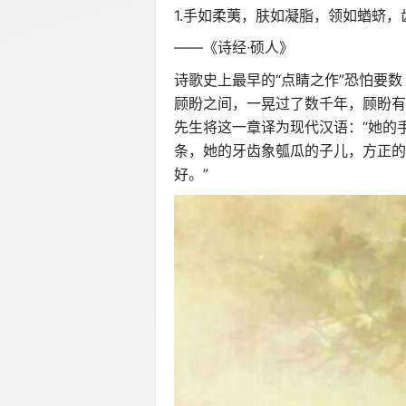
1.手如柔荑，肤如凝脂，领如蝤蛴
——《诗经·硕人》
诗歌史上最早的“点睛之作”恐怕要数
顾盼之间，一晃过了数千年，顾盼有
先生将这一章译为现代汉语：“她的
条，她的牙齿象瓠瓜的子儿，方正的
好。”