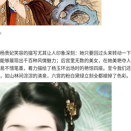
。
杨贵妃笑容的描写尤其让人印象深刻：她只要回过头来转动一下
能够展现出千百种风情魅力；后宫里无数的美女，在她美艳夺人
易不惜笔墨，着力描绘了杨玉环出场时的艳惊四座。至今我们还
，如山林间淙淙的清泉，六宫的粉白黛绿立刻全都褪掉了色彩。