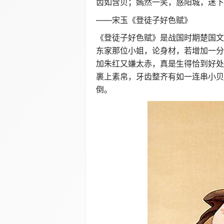
齿如含贝；嫣然一笑，惑阳城，迷下
——宋玉《登徒子好色赋》
《登徒子好色赋》是战国时期楚国文
东家那位小姐，论身材，若增加一分
加朱红又嫌太赤，真是生得恰到好处
裹上素帛，牙齿整齐有如一连串小贝
倒。