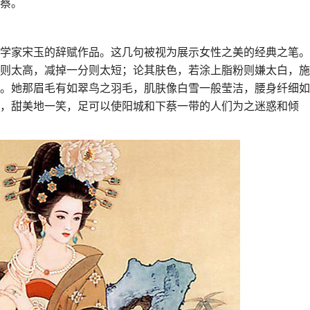
蔡。
学家宋玉的辞赋作品。这几句被视为展示女性之美的经典之笔。
则太高，减掉一分则太短；论其肤色，若涂上脂粉则嫌太白，施
。她那眉毛有如翠鸟之羽毛，肌肤像白雪一般莹洁，腰身纤细如
，甜美地一笑，足可以使阳城和下蔡一带的人们为之迷惑和倾