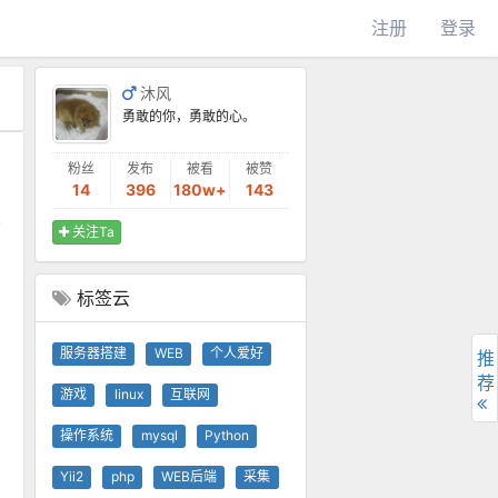
注册
登录
沐风
勇敢的你，勇敢的心。
粉丝
发布
被看
被赞
14
396
180w+
143
关注Ta
标签云
服务器搭建
WEB
个人爱好
推
荐
游戏
linux
互联网
操作系统
mysql
Python
Yii2
php
WEB后端
采集