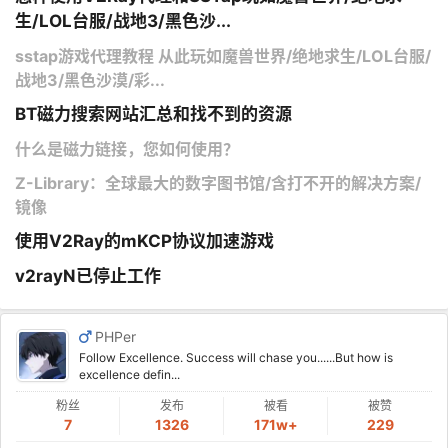
生/LOL台服/战地3/黑色沙...
sstap游戏代理教程 从此玩如魔兽世界/绝地求生/LOL台服/
战地3/黑色沙漠/彩...
BT磁力搜索网站汇总和找不到的资源
什么是磁力链接，您如何使用？
Z-Library：全球最大的数字图书馆/含打不开的解决方案/
镜像
使用V2Ray的mKCP协议加速游戏
v2rayN已停止工作
PHPer
Follow Excellence. Success will chase you......But how is
excellence defin...
粉丝
发布
被看
被赞
7
1326
171w+
229