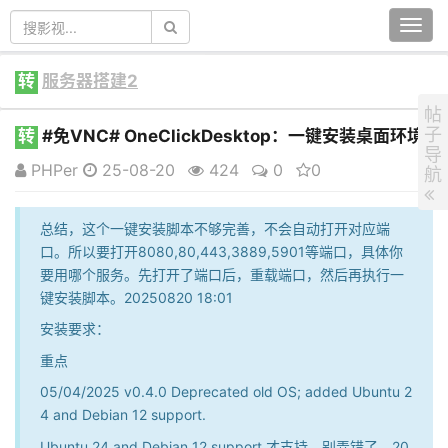
Togg
navi
转
服务器搭建2
帖
子
转
#免VNC# OneClickDesktop：一键安装桌面环境
导
PHPer
25-08-20
424
0
0
航
总结，这个一键安装脚本不够完善，不会自动打开对应端
口。所以要打开8080,80,443,3889,5901等端口，具体你
要用哪个服务。先打开了端口后，重载端口，然后再执行一
键安装脚本。20250820 18:01
安装要求：
重点
05/04/2025 v0.4.0 Deprecated old OS; added Ubuntu 2
4 and Debian 12 support.
Ubuntu 24 and Debian 12 support.才支持，别弄错了。20