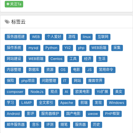
关注Ta
标签云
服务器搭建
WEB
个人爱好
游戏
linux
互联网
操作系统
mysql
Python
Yii2
php
WEB后端
采集
网站建设
WEB前端
Centos
工具
经济
生活
内容整理
数据库
资源
OS
电影
JS
常用命令
保险
php项目
问题整理
IT
网站
魔兽世界
composer
NodeJs
观点
AI
欧美电影
Yii扩展
美女
学习
LAMP
全文索引
Apache
前端
发现
Windows
Android
影评
服务器维护
国产电影
uwow
PHP框架
邮件服务器
音乐
评测
随笔
服务器
历史