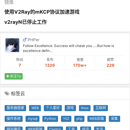
镜像
使用V2Ray的mKCP协议加速游戏
v2rayN已停止工作
PHPer
Follow Excellence. Success will chase you......But how is
excellence defin...
粉丝
发布
被看
被赞
7
1326
170w+
229
关注Ta
标签云
服务器搭建
WEB
个人爱好
游戏
linux
互联网
操作系统
mysql
Python
Yii2
php
WEB后端
采集
网站建设
WEB前端
Centos
工具
经济
生活