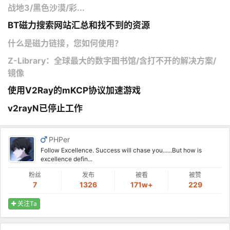
战地3/黑色沙漠/彩...
BT磁力搜索网站汇总和找不到的资源
什么是磁力链接，您如何使用？
Z-Library：全球最大的数字图书馆/含打不开的解决方案/
镜像
使用V2Ray的mKCP协议加速游戏
v2rayN已停止工作
PHPer
Follow Excellence. Success will chase you......But how is
excellence defin...
粉丝
发布
被看
被赞
7
1326
171w+
229
关注Ta