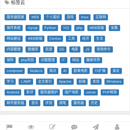
标签云
服务器搭建
WEB
个人爱好
游戏
linux
互联网
操作系统
mysql
Python
Yii2
php
WEB后端
采集
网站建设
WEB前端
Centos
工具
经济
生活
内容整理
数据库
资源
OS
电影
JS
常用命令
保险
php项目
问题整理
IT
网站
魔兽世界
composer
NodeJs
观点
AI
欧美电影
Yii扩展
美女
学习
LAMP
全文索引
Apache
前端
发现
Windows
Android
影评
服务器维护
国产电影
uwow
PHP框架
邮件服务器
音乐
评测
随笔
服务器
历史
© 查问我看 - 查问网
0.22s
1 GB
技术支持
Yii 框架