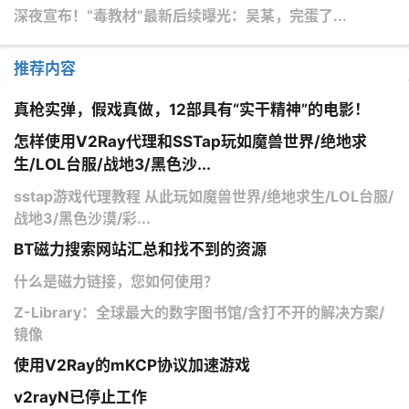
深夜宣布！“毒教材”最新后续曝光：吴某，完蛋了...
推荐内容
真枪实弹，假戏真做，12部具有“实干精神”的电影！
怎样使用V2Ray代理和SSTap玩如魔兽世界/绝地求
生/LOL台服/战地3/黑色沙...
sstap游戏代理教程 从此玩如魔兽世界/绝地求生/LOL台服/
战地3/黑色沙漠/彩...
BT磁力搜索网站汇总和找不到的资源
什么是磁力链接，您如何使用？
Z-Library：全球最大的数字图书馆/含打不开的解决方案/
镜像
使用V2Ray的mKCP协议加速游戏
v2rayN已停止工作