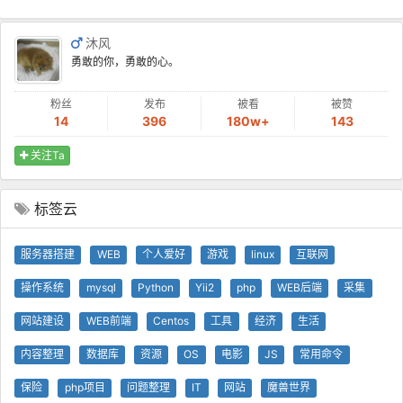
沐风
勇敢的你，勇敢的心。
粉丝
发布
被看
被赞
14
396
180w+
143
关注Ta
标签云
服务器搭建
WEB
个人爱好
游戏
linux
互联网
操作系统
mysql
Python
Yii2
php
WEB后端
采集
网站建设
WEB前端
Centos
工具
经济
生活
内容整理
数据库
资源
OS
电影
JS
常用命令
保险
php项目
问题整理
IT
网站
魔兽世界