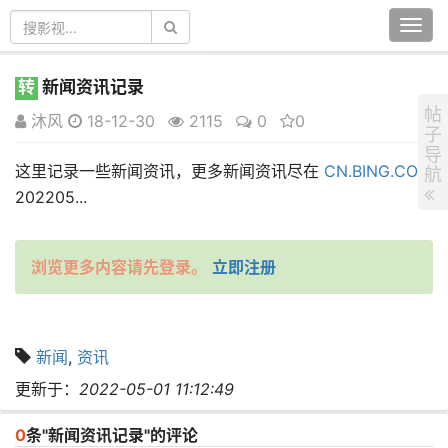
Togg
navi
转
新闻资讯记录
帖
沐风
18-12-30
2115
0
0
子
导
这里记录一些新闻资讯，更多新闻资讯尽在
CN.BING.COM
航
202205...
浏览更多内容请先登录。
立即注册
新闻
,
资讯
更新于：
2022-05-01 11:12:49
0
条"新闻资讯记录"的评论