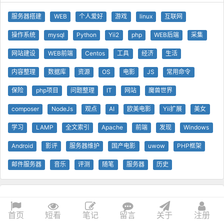
服务器搭建
WEB
个人爱好
游戏
linux
互联网
操作系统
mysql
Python
Yii2
php
WEB后端
采集
网站建设
WEB前端
Centos
工具
经济
生活
内容整理
数据库
资源
OS
电影
JS
常用命令
保险
php项目
问题整理
IT
网站
魔兽世界
composer
NodeJs
观点
AI
欧美电影
Yii扩展
美女
学习
LAMP
全文索引
Apache
前端
发现
Windows
Android
影评
服务器维护
国产电影
uwow
PHP框架
邮件服务器
音乐
评测
随笔
服务器
历史
© 查问我看 - 查问网
0.21s
1 GB
技术支持
Yii 框架
首页
短看
笔记
留言
关于
注册