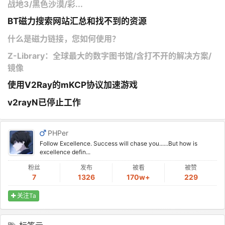
战地3/黑色沙漠/彩...
BT磁力搜索网站汇总和找不到的资源
什么是磁力链接，您如何使用？
Z-Library：全球最大的数字图书馆/含打不开的解决方案/
镜像
使用V2Ray的mKCP协议加速游戏
v2rayN已停止工作
PHPer
Follow Excellence. Success will chase you......But how is
excellence defin...
粉丝
发布
被看
被赞
7
1326
170w+
229
关注Ta