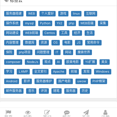
标签云
服务器搭建
WEB
个人爱好
游戏
linux
互联网
操作系统
mysql
Python
Yii2
php
WEB后端
采集
网站建设
WEB前端
Centos
工具
经济
生活
内容整理
数据库
资源
OS
电影
JS
常用命令
保险
php项目
问题整理
IT
网站
魔兽世界
composer
NodeJs
观点
AI
欧美电影
Yii扩展
美女
学习
LAMP
全文索引
Apache
前端
发现
Windows
Android
影评
服务器维护
国产电影
uwow
PHP框架
邮件服务器
音乐
评测
随笔
服务器
历史
© 查问我看 - 查问网
0.18s
1 GB
技术支持
Yii 框架