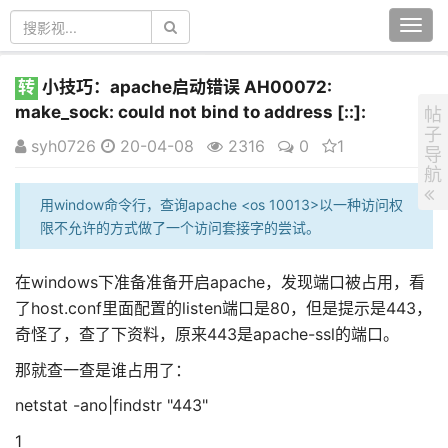
Togg
navi
转
小技巧：apache启动错误 AH00072:
make_sock: could not bind to address [::]:
帖
子
syh0726
20-04-08
2316
0
1
导
航
用window命令行，查询apache <os 10013>以一种访问权
限不允许的方式做了一个访问套接字的尝试。
在windows下准备准备开启apache，发现端口被占用，看
了host.conf里面配置的listen端口是80，但是提示是443，
奇怪了，查了下资料，原来443是apache-ssl的端口。
那就查一查是谁占用了：
netstat -ano|findstr "443"
1