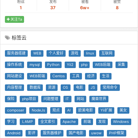
粉丝
发布
被看
被赞
1
37
6w+
8
关注Ta
标签云
服务器搭建
WEB
个人爱好
游戏
linux
互联网
操作系统
mysql
Python
Yii2
php
WEB后端
采集
网站建设
WEB前端
Centos
工具
经济
生活
内容整理
数据库
资源
OS
电影
JS
常用命令
保险
php项目
问题整理
IT
网站
魔兽世界
composer
NodeJs
观点
AI
欧美电影
Yii扩展
美女
学习
LAMP
全文索引
Apache
前端
发现
Windows
Android
影评
服务器维护
国产电影
uwow
PHP框架