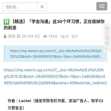
Togg
navi
转
【精选】「学会沟通」这30个坏习惯，正在毁掉你
的前途
帖
子
沐风
20-04-02
1450
0
2
导
航
https://mp.weixin.qq.com/s?__biz=MzAwNzEzNzU0Ng%
3D%3D&mid=2649589057&idx=1&sn=2a6fd94bc498f...
https://mp.weixin.qq.com/s?__biz=MzAwNzEzNzU0N
g%3D%3D&mid=2649589057&idx=1&sn=2a6fd94bc4
98fb1def4df98c8c2a0694&scene=45#wechat_redirect
作者｜Lachel（插坐学院专栏作家、资深广告人、知乎23
万赞答主）