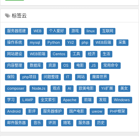
标签云
服务器搭建
WEB
个人爱好
游戏
linux
互联网
操作系统
mysql
Python
Yii2
php
WEB后端
采集
网站建设
WEB前端
Centos
工具
经济
生活
内容整理
数据库
资源
OS
电影
JS
常用命令
保险
php项目
问题整理
IT
网站
魔兽世界
composer
NodeJs
观点
AI
欧美电影
Yii扩展
美女
学习
LAMP
全文索引
Apache
前端
发现
Windows
Android
影评
服务器维护
国产电影
uwow
PHP框架
邮件服务器
音乐
评测
随笔
服务器
历史