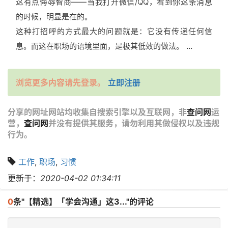
这有点侮辱智商——当我打开微信/QQ，看到你这条消息
的时候，明显是在的。
这种打招呼的方式最大的问题就是：它没有传递任何信
...
息。而这在职场的语境里面，是极其低效的做法。
浏览更多内容请先登录。
立即注册
分享的网址网站均收集自搜索引擎以及互联网，非
查问网
运
营，
查问网
并没有提供其服务，请勿利用其做侵权以及违规
行为。
工作
,
职场
,
习惯
更新于：
2020-04-02 01:34:11
0
条"【精选】「学会沟通」这3..."的评论