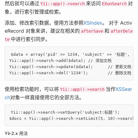
然后就可以通过
来访问
对
Yii::app()->search
EXunSearch
象，进行索引管理或检索。
添加、修改索引数据，使用方法参照
XSIndex
。 对于 Activ
eRecord 对象来讲，建议在相关的
和
afterSave
afterDele
中进行索引同步。
te
$data
 = 
array
(
'pid'
 => 
1234
, 
'subject'
 => 
'标题'
, 
'm
Yii::app()->search->add(
$data
);	
// 添加文档
Yii::app()->search->update(
$data
);	
// 更新文档
Yii::app()->search->del(
'1234'
);	
// 删除文档
使用检索功能时，可以将
当作
XSSear
Yii::app()->search
ch
对象一样直接使用它的全部方法。
Yii::app()->search->setQuery(
'subject:标题'
$docs
 = Yii::app()->search->setLimit(
5
, 
10
Yii-2.x 用法