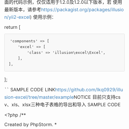
面的代码示例，仅仅适用于1.2.0及1.2.0以下版本，若 使用
最新版本，请参考
https://packagist.org/packages/illusio
n/yii2-excel
) 使用示例：
return [
'components'
 => [

'excel'
 => [

'class'
 => 
'illusion\excel\Excel'
,

    ],

];
`` SAMPLE CODE LINK
https://github.com/lkq0929/illu
sion-excel/tree/master/example
NOTICE 目前只支持cs
v、xls、xlsx三种电子表格的导出和导入 SAMPLE CODE
<?php /**
Created by PhpStorm. *