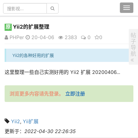
Togg
navi
原
Yii2的扩展整理
帖
PHPer
20-04-06
2383
0
0
子
导
航
Yii2的各种好用的扩展
这里整理一些自己实测好用的 Yii2 扩展 20200406...
浏览更多内容请先登录。
立即注册
Yii2
,
Yii扩展
更新于：
2022-04-30 22:26:35