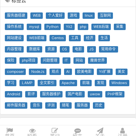
标签云
服务器搭建
WEB
个人爱好
游戏
linux
互联网
操作系统
mysql
Python
Yii2
php
WEB后端
采集
网站建设
WEB前端
Centos
工具
经济
生活
内容整理
数据库
资源
OS
电影
JS
常用命令
保险
php项目
问题整理
IT
网站
魔兽世界
composer
NodeJs
观点
AI
欧美电影
Yii扩展
美女
学习
LAMP
全文索引
Apache
前端
发现
Windows
Android
影评
服务器维护
国产电影
uwow
PHP框架
邮件服务器
音乐
评测
随笔
服务器
历史
© 查问我看 - 查问网
0.74s
1 GB
技术支持
Yii 框架