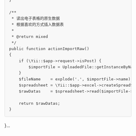
}

/**

 * 读出电子表格的原生数据

 * 根据喜欢的方式插入数据表

 *

 * 
@return
 mixed

 */
public
function
actionImportRaw
()
{

if
 (\Yii::$app->request->isPost) {

        $importFile = UploadedFile::getInstanceByNam
    }

    $fileName    = explode(
'.'
, $importFile->name);

    $spreadsheet = \Yii::$app->excel->createSpreadSh
    $rawDatas    = $spreadsheet->read($importFile->te
return
 $rawDatas;

}
}...