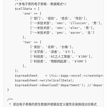
/*多电子表的电子表格--数据格式*/
    $cellData = [

'one'
 => [

            [
'部门'
, 
'组别'
, 
'姓名'
, 
'性别'
],

            [
'一米技术部'
, 
'oms'
, 
'illusion'
, 
'男'
],

            [
'一米技术部'
, 
'oms'
, 
'alex'
, 
'男'
],

            [
'一米技术部'
, 
'pms'
, 
'aaron'
, 
'女'
]

        ],

'two'
 => [

            [
'类别'
, 
'名称'
, 
'价格'
],

            [
'文学类'
, 
'读者'
, 
'￥5'
],

            [
'科技类'
, 
'AI之人工智能'
, 
'￥100'
],

            [
'科技类'
, 
'物联网起源'
, 
'￥500'
]

        ],

    ];

    $spreadsheet    = \Yii::$app->excel->createSprea
    $spreadsheet->write($cellData);

    $spreadsheet->download(
'department'
); 
//'depar
}

/**

 * 读出电子表格的原生数据并根据自定义属性名装换成对应格式
