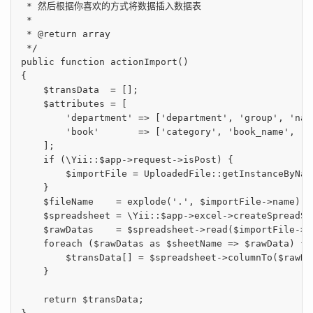
 * 然后根据你喜欢的方式将数据插入数据表

 *

 * 
@return
 array

 */
public
function
actionImport
()
{

    $transData  = [];

    $attributes = [

'department'
 => [
'department'
, 
'group'
, 
'nam
'book'
       => [
'category'
, 
'book_name'
, 
'p
    ];

if
 (\Yii::$app->request->isPost) {

        $importFile = UploadedFile::getInstanceByNam
    }

    $fileName    = explode(
'.'
, $importFile->name);

    $spreadsheet = \Yii::$app->excel->createSpreadSh
    $rawDatas    = $spreadsheet->read($importFile->t
foreach
 ($rawDatas 
as
 $sheetName => $rawData) {

        $transData[] = $spreadsheet->columnTo($rawDa
    }

return
 $transData;
