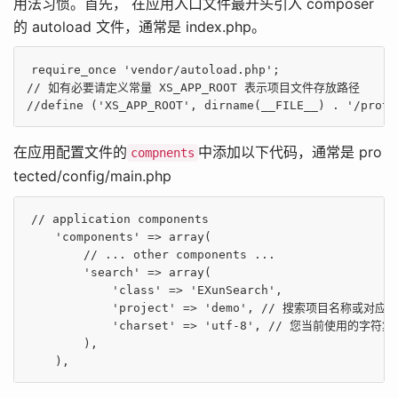
用法习惯。首先， 在应用入口文件最开头引入 composer
的 autoload 文件，通常是 index.php。
require_once
'vendor/autoload.php'
// 如有必要请定义常量 XS_APP_ROOT 表示项目文件存放路径
//define ('XS_APP_ROOT', dirname(__FILE__) . '/prote
在应用配置文件的
中添加以下代码，通常是 pro
compnents
tected/config/main.php
// application components
'components'
 => 
array
(

// ... other components ... 
'search'
 => 
array
(

'class'
 => 
'EXunSearch'
,

'project'
 => 
'demo'
, 
// 搜索项目名称或对应的
'charset'
 => 
'utf-8'
, 
// 您当前使用的字符
        ),  
