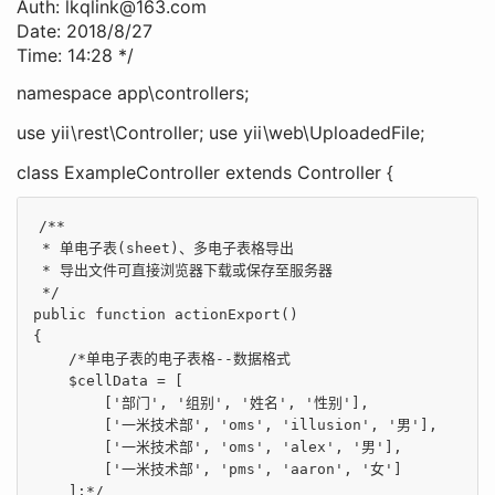
Auth: lkqlink@163.com
Date: 2018/8/27
Time: 14:28 */
namespace app\controllers;
use yii\rest\Controller; use yii\web\UploadedFile;
class ExampleController extends Controller {
/**

 * 单电子表(sheet)、多电子表格导出

 * 导出文件可直接浏览器下载或保存至服务器

 */
public
function
actionExport
()
{

/*单电子表的电子表格--数据格式

    $cellData = [

        ['部门', '组别', '姓名', '性别'],

        ['一米技术部', 'oms', 'illusion', '男'],

        ['一米技术部', 'oms', 'alex', '男'],

        ['一米技术部', 'pms', 'aaron', '女']

    ];*/