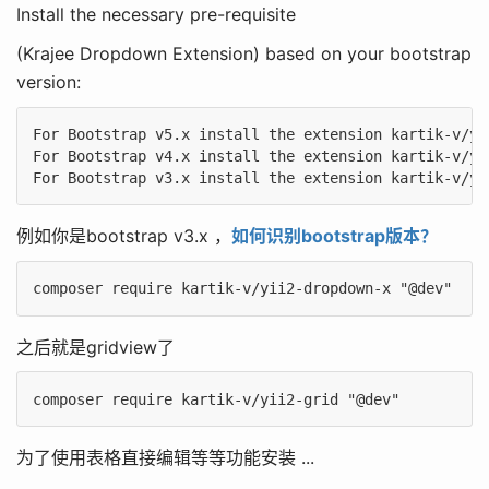
Install the necessary pre-requisite
(Krajee Dropdown Extension) based on your bootstrap
version:
For Bootstrap v5.x install the extension kartik-v/yi
For Bootstrap v4.x install the extension kartik-v/yi
例如你是bootstrap v3.x ，
如何识别bootstrap版本？
之后就是gridview了
为了使用表格直接编辑等等功能安装 ...