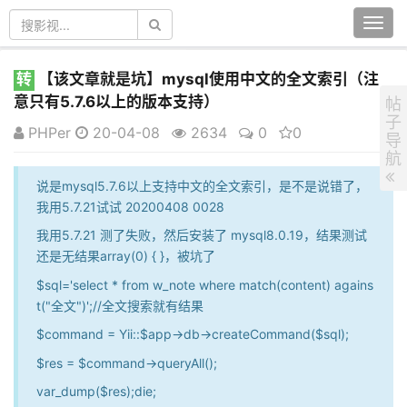
Togg
navi
转
【该文章就是坑】mysql使用中文的全文索引（注
意只有5.7.6以上的版本支持）
帖
子
PHPer
20-04-08
2634
0
0
导
航
说是mysql5.7.6以上支持中文的全文索引，是不是说错了，
我用5.7.21试试 20200408 0028
我用5.7.21 测了失败，然后安装了 mysql8.0.19，结果测试
还是无结果array(0) { }，被坑了
$sql='select * from w_note where match(content) agains
t("全文")';//全文搜索就有结果
$command = Yii::$app->db->createCommand($sql);
$res = $command->queryAll();
var_dump($res);die;