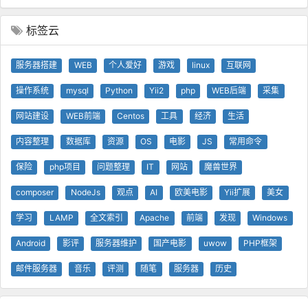
标签云
服务器搭建
WEB
个人爱好
游戏
linux
互联网
操作系统
mysql
Python
Yii2
php
WEB后端
采集
网站建设
WEB前端
Centos
工具
经济
生活
内容整理
数据库
资源
OS
电影
JS
常用命令
保险
php项目
问题整理
IT
网站
魔兽世界
composer
NodeJs
观点
AI
欧美电影
Yii扩展
美女
学习
LAMP
全文索引
Apache
前端
发现
Windows
Android
影评
服务器维护
国产电影
uwow
PHP框架
邮件服务器
音乐
评测
随笔
服务器
历史