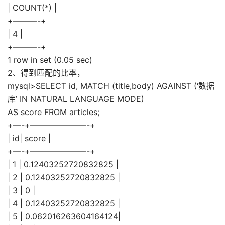
| COUNT(*) |
+———-+
| 4 |
+———-+
1 row in set (0.05 sec)
2、得到匹配的比率，
mysql>SELECT id, MATCH (title,body) AGAINST (‘数据
库’ IN NATURAL LANGUAGE MODE)
AS score FROM articles;
+—-+———————-+
| id| score |
+—-+———————-+
| 1 | 0.12403252720832825 |
| 2 | 0.12403252720832825 |
| 3 | 0 |
| 4 | 0.12403252720832825 |
| 5 | 0.062016263604164124|