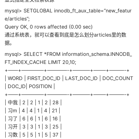
mysql> SETGLOBAL innodb_ft_aux_table=”new_featur
e/articles”;
Query OK, 0 rows affected (0.00 sec)
通过系统表，就可以查看到底是怎么划分articles里的数
据。
mysql> SELECT *FROM information_schema.INNODB_
FT_INDEX_CACHE LIMIT 20,10;
+——+————–+————-+———–+——–+———-+
| WORD | FIRST_DOC_ID | LAST_DOC_ID | DOC_COUNT
| DOC_ID| POSITION |
+——+————–+————-+———–+——–+———-+
| 中我 | 2 | 2 | 1 | 2 | 28 |
| 习m | 4 | 4 | 1 | 4 | 21 |
| 习了 | 6 | 6 | 1 | 6 | 16 |
| 习开 | 3 | 3 | 1 | 3 | 25 |
| 习数 | 5 | 5 | 1 | 5 | 37 |