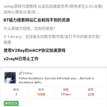
sstap游戏代理教程 从此玩如魔兽世界/绝地求生/LOL台服/
战地3/黑色沙漠/彩...
BT磁力搜索网站汇总和找不到的资源
什么是磁力链接，您如何使用？
Z-Library：全球最大的数字图书馆/含打不开的解决方案/
镜像
使用V2Ray的mKCP协议加速游戏
v2rayN已停止工作
PHPer
Follow Excellence. Success will chase you......But how is
excellence defin...
粉丝
发布
被看
被赞
7
1326
171w+
229
关注Ta