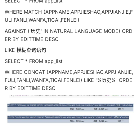
SELECT * FROM app_list
WHERE MATCH (APPNAME,APPJIESHAO,APPJIANJIE,F
ULI,FANLI,WANFA,TICAI,FENLEI)
AGAINST ('历史' IN NATURAL LANGUAGE MODE) ORD
ER BY EDITTIME DESC
LIKE 模糊查询语句
SELECT * FROM app_list
WHERE CONCAT (APPNAME,APPJIESHAO,APPJIANJIE,
FULI,FANLI,WANFA,TICAI,FENLEI) LIKE "%历史%" ORDE
R BY EDITTIME DESC