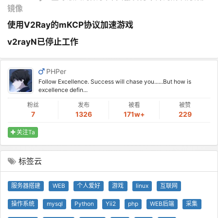
镜像
使用V2Ray的mKCP协议加速游戏
v2rayN已停止工作
PHPer
Follow Excellence. Success will chase you......But how is
excellence defin...
粉丝
发布
被看
被赞
7
1326
171w+
229
关注Ta
标签云
服务器搭建
WEB
个人爱好
游戏
linux
互联网
操作系统
mysql
Python
Yii2
php
WEB后端
采集