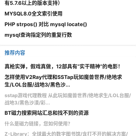
有5.7.6以上的版本支持）
MYSQL8.0全文索引使用​
PHP strpos() 对比 mysql locate()
mysql查询指定列的重复行数
推荐内容
真枪实弹，假戏真做，12部具有“实干精神”的电影！
怎样使用V2Ray代理和SSTap玩如魔兽世界/绝地求
生/LOL台服/战地3/黑色沙...
sstap游戏代理教程 从此玩如魔兽世界/绝地求生/LOL台服/
战地3/黑色沙漠/彩...
BT磁力搜索网站汇总和找不到的资源
什么是磁力链接，您如何使用？
Z-Library：全球最大的数字图书馆/含打不开的解决方案/